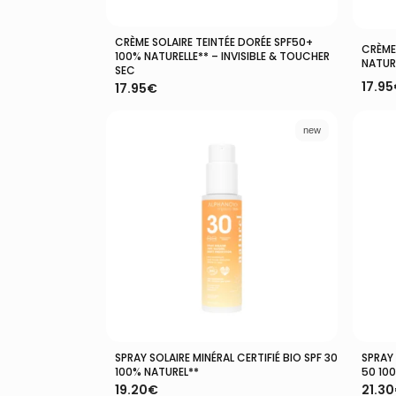
14
produits
1
1
ières rides
produit
CRÈME SOLAIRE TEINTÉE DORÉE SPF50+
Ajouter Au Panier
9
CRÈME
9
100% NATURELLE** – INVISIBLE & TOUCHER
Démaquillant
NATURE
produits
SEC
6
6
17.95
17.95
€
produits
6
6
aire
produits
29
29
new
produits
3
3
produits
39
39
produits
4
4
produits
1
1
ts
produit
4
4
produits
10
10
aire
produits
21
21
produits
3
3
produits
12
12
SPRAY SOLAIRE MINÉRAL CERTIFIÉ BIO SPF 30
SPRAY 
Ajouter Au Panier
produits
3
3
100% NATUREL**
50 10
produits
19.20
€
21.30
59