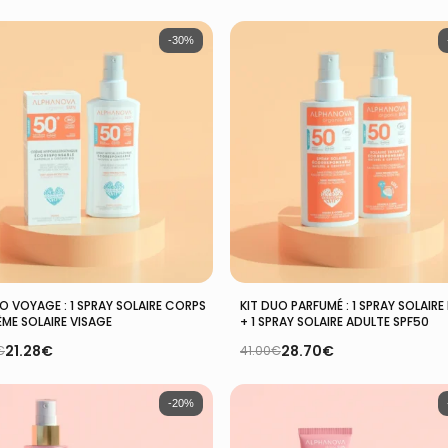
-30%
Ajouter Au Panier
Ajouter Au Panier
O VOYAGE : 1 SPRAY SOLAIRE CORPS
KIT DUO PARFUMÉ : 1 SPRAY SOLAIRE
ÈME SOLAIRE VISAGE
+ 1 SPRAY SOLAIRE ADULTE SPF50
21.28
€
28.70
€
€
41.00
€
Le
Le
prix
prix
l
l
initial
actuel
:
était :
est :
-20%
0€.
€.
41.00€.
28.70€.