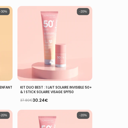
-30%
-20%
Ajouter Au Panier
 ENFANT
KIT DUO BEST : 1 LAIT SOLAIRE INVISIBLE 50+
& 1 STICK SOLAIRE VISAGE SPF50
30.24
€
37.80
€
Le
Le
prix
prix
initial
actuel
était :
est :
-20%
-20%
37.80€.
30.24€.