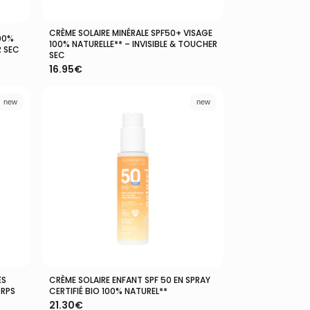
CRÈME SOLAIRE MINÉRALE SPF50+ VISAGE
Ajouter Au Panier
100%
100% NATURELLE** – INVISIBLE & TOUCHER
R SEC
SEC
16.95
€
new
new
ÈS
CRÈME SOLAIRE ENFANT SPF 50 EN SPRAY
Ajouter Au Panier
ORPS
CERTIFIÉ BIO 100% NATUREL**
21.30
€