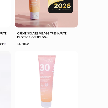
Ajouter Au Panier
HAUTE
CRÈME SOLAIRE VISAGE TRÈS HAUTE
PROTECTION SPF 50+
14.90
€
5