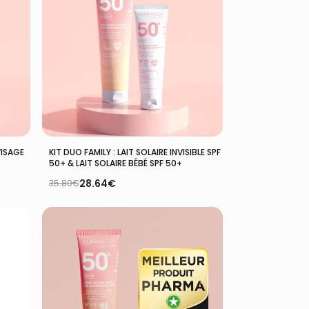
Ajouter Au Panier
VISAGE
KIT DUO FAMILY : LAIT SOLAIRE INVISIBLE SPF
50+ & LAIT SOLAIRE BÉBÉ SPF 50+
28.64
€
35.80
€
Le
Le
prix
prix
initial
actuel
était :
est :
35.80€.
28.64€.
VOTRE PANIER EST VIDE.
Aller À La Boutique