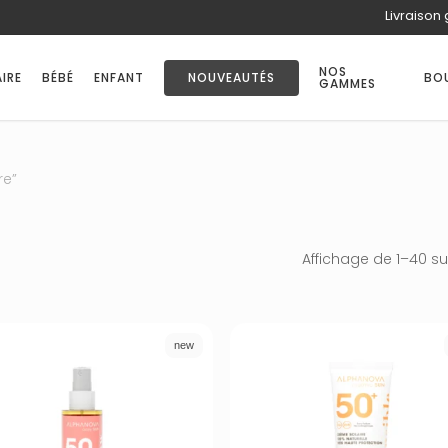
Livraison 
PANIER
NOS
IRE
BÉBÉ
ENFANT
NOUVEAUTÉS
BO
GAMMES
re”
Affichage de 1–40 su
new