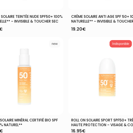
Ajouter Au Panier
Ajouter Au Panier
 SOLAIRE TEINTÉE NUDE SPF50+ 100%
CRÈME SOLAIRE ANTI AGE SPF 50+ 
LLE** – INVISIBLE & TOUCHER SEC
NATURELLE** – INVISIBLE & TOUCHE
€
19.20
€
new
Indisponible
SOLAIRE MINÉRAL CERTIFIÉ BIO SPF
ROLL ON SOLAIRE SPORT SPF50+ TR
Ajouter Au Panier
Lire La Suite
0% NATUREL**
HAUTE PROTECTION – VISAGE & C
€
16.95
€