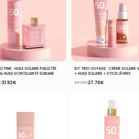
Ajouter Au Panier
Ajouter Au Panier
O PINK : HUILE SOLAIRE PAILLETÉE
KIT TRIO VOYAGE : CRÈME SOLAIRE 
& HUILE SCINTILLANTE SUBLIME
+ HUILE SOLAIRE + STICK LÈVRES
31.92
€
27.76
€
€
34.70
€
Le
Le
prix
prix
l
l
initial
actuel
:
était :
est :
0€.
€.
34.70€.
27.76€.