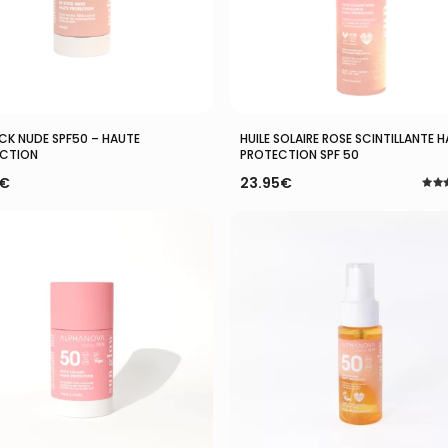
Ajouter Au Panier
Ajouter Au Panier
ICK NUDE SPF50 – HAUTE
HUILE SOLAIRE ROSE SCINTILLANTE 
CTION
PROTECTION SPF 50
€
23.95
€
Note
4.00
sur 