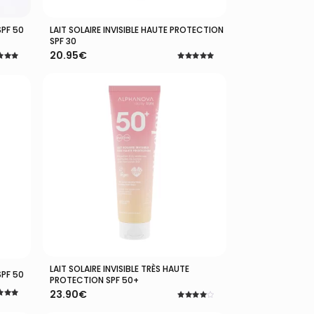
SPF 50
LAIT SOLAIRE INVISIBLE HAUTE PROTECTION
Ajouter Au Panier
SPF 30
20.95
€
Note
5.00
5
sur 5
LAIT SOLAIRE INVISIBLE TRÈS HAUTE
Ajouter Au Panier
SPF 50
PROTECTION SPF 50+
23.90
€
Note
4.00