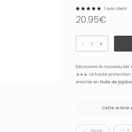
1
avis client
Noté
1
20.95
€
5.00
sur 5
basé
sur
notation
client
Découvrez le nouveau lait s
☀️☀️☀️. LA haute protectio
enrichie en
Huile de jojoba
Cette article
Share
2