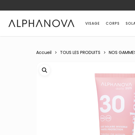
Skip
to
main
VISAGE
CORPS
SOLA
content
Accueil
TOUS LES PRODUITS
NOS GAMME