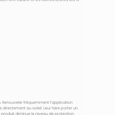
VOTRE PANIER EST VIDE.
Aller À La Boutique
n. Renouveler fréquemment l’application
directement au soleil. Leur faire porter un
de produit diminue le niveau de protection.