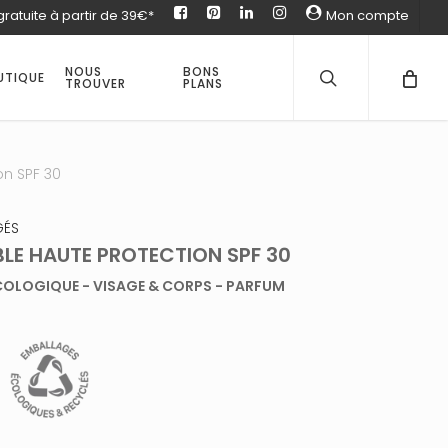
gratuite à partir de 39€*
facebook
pinterest
Linked
instagram
Mon compte
in
recherche
Fermer
Panier
NOUS
BONS
UTIQUE
TROUVER
PLANS
ion SPF 30
GÉS
IBLE HAUTE PROTECTION SPF 30
ÉCOLOGIQUE - VISAGE & CORPS - PARFUM