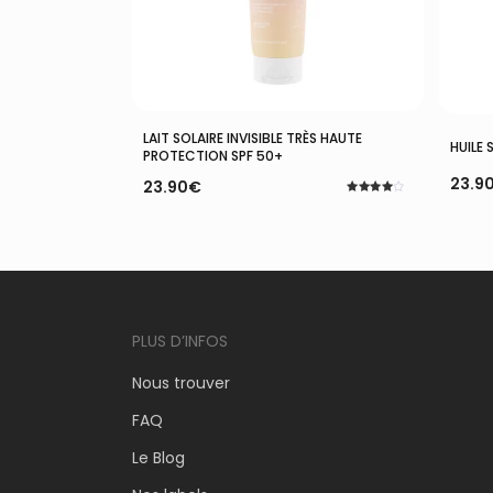
Ajouter Au Panier
LAIT SOLAIRE INVISIBLE TRÈS HAUTE
HUILE
PROTECTION SPF 50+
23.9
23.90
€
Note
4.00
sur 5
PLUS D’INFOS
Nous trouver
FAQ
Le Blog