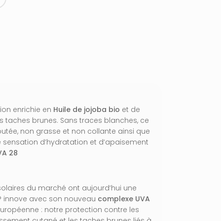
ion enrichie en
Huile de jojoba bio
et de
les taches brunes. Sans traces blanches, ce
outée, non grasse et non collante ainsi que
ne sensation d’hydratation et d’apaisement
VA 28
 solaires du marché ont aujourd’hui une
un® innove avec son nouveau
complexe UVA
européenne : notre protection contre les
lissement cutané et les taches brunes liés à