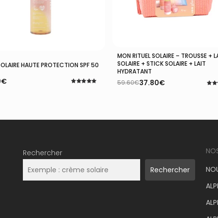
MON RITUEL SOLAIRE – TROUSSE + L
Lire La Suite
Ajouter Au Panier
SOLAIRE + STICK SOLAIRE + LAIT
 SOLAIRE HAUTE PROTECTION SPF 50
HYDRATANT
0
€
37.80
€
59.60
€
Le
Le
Note
Note
prix
prix
5.00
5.00
sur 5
initial
actuel
sur
était :
est :
59.60€.
37.80€.
NO
Rechercher
NOU
Rechercher
ALP
ALP