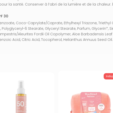
ur la santé. Conserver à l’abri de la lumière et de la chaleur. É
PF 30
zoate, Coco-Caprylate/Caprate, Ethylhexyl Triazone, Triethyl C
 Polyglyceryl-6 Stearate, Glyceryl Stearate, Parfum, Glycerin*,
ampestris/Aleurites Fordii Oil Copolymer, Aloe Barbadensis Lea
zoic Acid, Citric Acid, Tocopherol, Helianthus Annuus Seed Oil. 
Indis