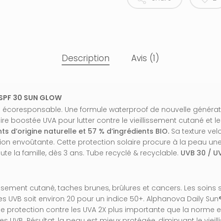
Description
Avis (1)
 SPF 30 SUN GLOW
F 30 écoresponsable. Une formule waterproof de nouvelle générat
ire boostée UVA pour lutter contre le vieillissement cutané et 
nts d’origine naturelle et 57 % d’ingrédients BIO.
Sa texture vel
tion envoûtante. Cette protection solaire procure à la peau u
ute la famille, dès 3 ans. Tube recyclé & recyclable.
UVB 30 / U
lissement cutané, taches brunes, brûlures et cancers. Les soins
 des UVB soit environ 20 pour un indice 50+. Alphanova Daily S
une protection contre les UVA 2X plus importante que la norme 
es UVB. Résultat, la peau est mieux protégée, diminuant le vieil