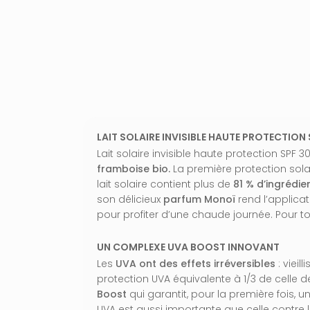
LAIT SOLAIRE INVISIBLE HAUTE PROTECTION
Lait solaire invisible haute protection SP
framboise bio.
La première protection sola
lait solaire contient plus de
81 % d’ingrédie
son délicieux
parfum Monoï
rend l’applica
pour profiter d’une chaude journée. Pour to
UN COMPLEXE UVA BOOST INNOVANT
Les
UVA ont des effets irréversibles
: vieil
protection UVA équivalente à 1/3 de celle
Boost
qui garantit, pour la première fois, 
UVA est aussi importante que celle contre l