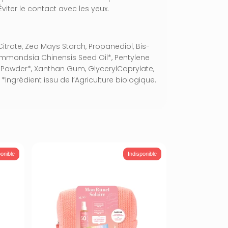
viter le contact avec les yeux.
itrate, Zea Mays Starch, Propanediol, Bis-
 Simmondsia Chinensis Seed Oil*, Pentylene
f Powder*, Xanthan Gum, GlycerylCaprylate,
*Ingrédient issu de l’Agriculture biologique.
ponible
Indisponible