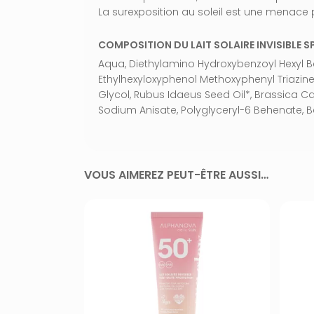
La surexposition au soleil est une menace po
COMPOSITION DU LAIT SOLAIRE INVISIBLE S
Aqua, Diethylamino Hydroxybenzoyl Hexyl Ben
Ethylhexyloxyphenol Methoxyphenyl Triazine,
Glycol, Rubus Idaeus Seed Oil*, Brassica C
Sodium Anisate, Polyglyceryl-6 Behenate, Ben
VOUS AIMEREZ PEUT-ÊTRE AUSSI…