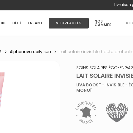
Livraison 
PANIER
NOS
IRE
BÉBÉ
ENFANT
NOUVEAUTÉS
BO
GAMMES
S
Alphanova daily sun
Lait solaire invisible haute protect
SOINS SOLAIRES ÉCO-ENGA
LAIT SOLAIRE INVIS
UVA BOOST - INVISIBLE - 
MONOÏ