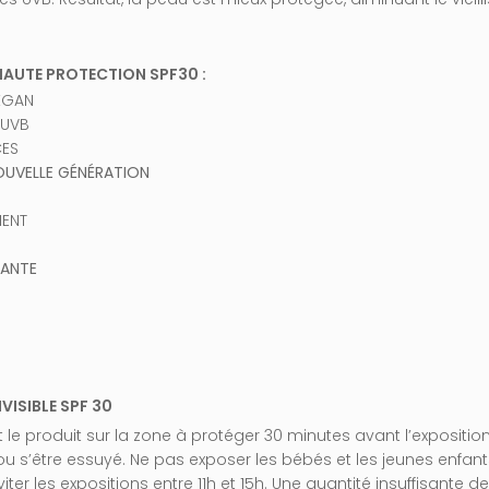
 HAUTE PROTECTION SPF30 :
VEGAN
 UVB
CES
OUVELLE GÉNÉRATION
MENT
LANTE
VISIBLE SPF 30
e produit sur la zone à protéger 30 minutes avant l’expositio
s’être essuyé. Ne pas exposer les bébés et les jeunes enfants 
iter les expositions entre 11h et 15h. Une quantité insuffisante 