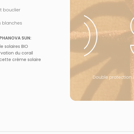
 BIO
et bouclier
s blanches
ALPHANOVA SUN:
 solaires BIO
ation du corail
cette crème solaire
Double protection 