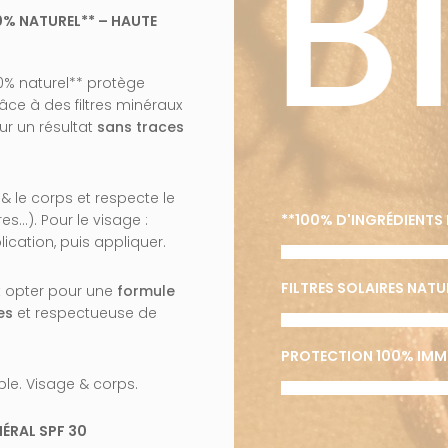
RE B
0% NATUREL** – HAUTE
00% naturel** protège
e à des filtres minéraux
our un résultat
sans traces
e & le corps et respecte le
es…). Pour le visage :
**100% D'INGRÉDIENTS 
ication, puis appliquer.
FILTRES SOLAIRES NAT
est opter pour une
formule
es
et respectueuse de
PROTECTION 100% IMM
ble. Visage & corps.
ÉRAL SPF 30