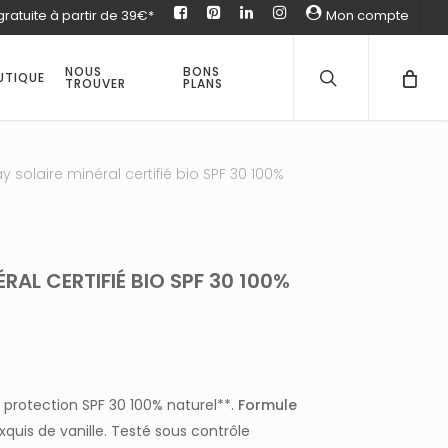
gratuite à partir de 39€*
facebook
pinterest
Linked
instagram
Mon compte
in
recherche
Fermer
Panier
NOUS
BONS
UTIQUE
TROUVER
PLANS
y solaire minéral certifié bio SPF 30 100%
RAL CERTIFIÉ BIO SPF 30 100%
 protection SPF 30 100% naturel**.
Formule
uis de vanille. Testé sous contrôle