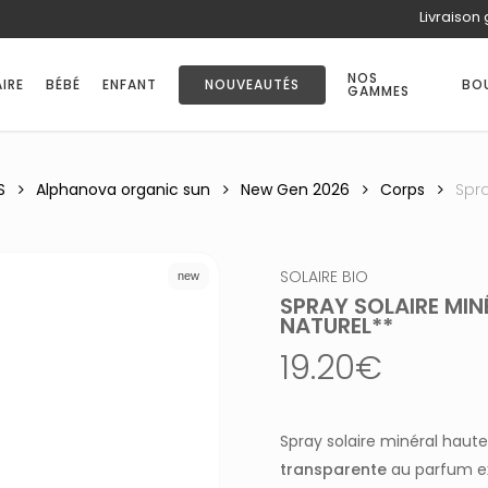
Livraison 
PANIER
NOS
IRE
BÉBÉ
ENFANT
NOUVEAUTÉS
BO
GAMMES
S
Alphanova organic sun
New Gen 2026
Corps
Spra
SOLAIRE BIO
new
SPRAY SOLAIRE MINÉ
NATUREL**
19.20
€
Spray solaire minéral haute
transparente
au parfum exq