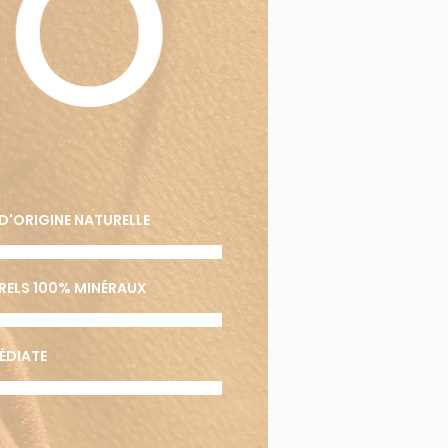
IO
S
D'ORIGINE NATURELLE
URELS 100% MINÉRAUX
VOTRE PANIER EST VIDE.
Aller À La Boutique
ÉDIATE