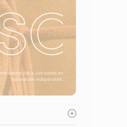
SOLA
immédiate UVB & UVA testée en
laboratoire indépendant.