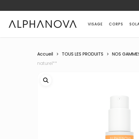
Skip
to
main
VISAGE
CORPS
SOLA
content
Accueil
TOUS LES PRODUITS
NOS GAMME
naturel**