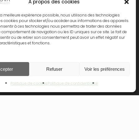
S GAMMES
À propos des cookies
VEAU – ALPHANOVA Thermal Care
ir la meilleure expérience possible, nous utilisons des technologies
les cookies pour stocker et/ou accéder aux informations des appareils.
HANOVA Organic SUN
consentir à ces technologies nous permettra de traiter des données
le comportement de navigation ou les ID uniques sur ce site. Le fait de
HANOVA Daily SUN
entir ou de retirer son consentement peut avoir un effet négatif sur
aractéristiques et fonctions.
PHANOVA Bebe
0.00
€
hanova Kids
HANOVA Organic MUM
cepter
Refuser
Voir les préférences
 Le Panier
Commander
Politique de cookies
Politique de confidentialité