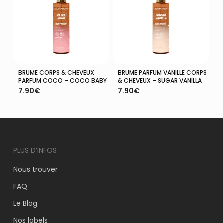
BRUME CORPS & CHEVEUX
BRUME PARFUM VANILLE CORPS
Ajouter Au Panier
Ajouter Au Panier
PARFUM COCO – COCO BABY
& CHEVEUX – SUGAR VANILLA
7.90
€
7.90
€
PLUS D’INFOS
Nous trouver
VOTRE PANIER EST VIDE.
FAQ
Aller À La Boutique
Le Blog
Nos labels