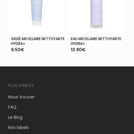
GELÉE MICELLAIRE NETTOYANTE
EAU MICELLAIRE NETTOYANTE
Ajouter Au Panier
Ajouter Au Panier
HYDRA+
HYDRA+
9.50
€
12.90
€
PLUS D’INFOS
Nous trouver
VOTRE PANIER EST VIDE.
FAQ
Le Blog
Aller À La Boutique
Nos labels