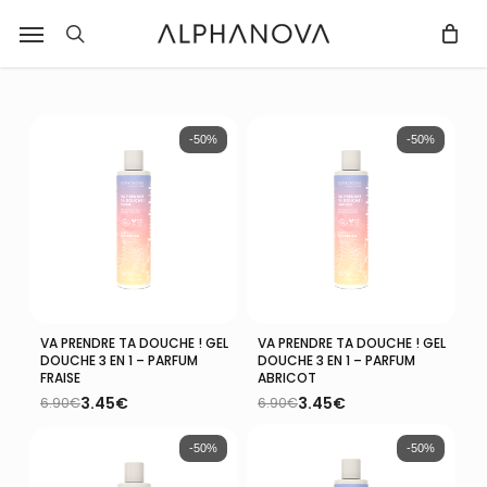
Skip
Notifications
Liste
Menu
Fermer
r
to
des
recherche
Fermer
PANIER
Panier
filtres
main
avis
content
mise
à
-50%
-50%
jour.
VA PRENDRE TA DOUCHE ! GEL
VA PRENDRE TA DOUCHE ! GEL
Ajouter Au Panier
Ajouter Au Panier
DOUCHE 3 EN 1 – PARFUM
DOUCHE 3 EN 1 – PARFUM
FRAISE
ABRICOT
3.45
€
3.45
€
6.90
€
6.90
€
Le
Le
Le
Le
prix
prix
prix
prix
initial
actuel
initial
actuel
-50%
-50%
était :
est :
était :
est :
6.90€.
3.45€.
6.90€.
3.45€.