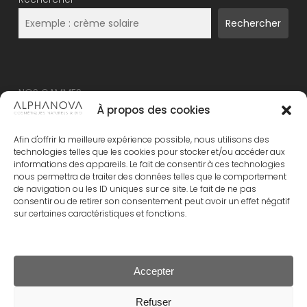
Rechercher
NOS GAMMES
À propos des cookies
NOUVEAU – ALPHANOVA Thermal Care
Afin d'offrir la meilleure expérience possible, nous utilisons des
ALPHANOVA Organic SUN
technologies telles que les cookies pour stocker et/ou accéder aux
informations des appareils. Le fait de consentir à ces technologies
ALPHANOVA Daily SUN
nous permettra de traiter des données telles que le comportement
ALPHANOVA Bebe
de navigation ou les ID uniques sur ce site. Le fait de ne pas
consentir ou de retirer son consentement peut avoir un effet négatif
Alphanova Kids
sur certaines caractéristiques et fonctions.
ALPHANOVA Organic MUM
Accepter
Sous-total :
0.00
€
Refuser