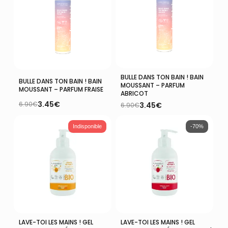
BULLE DANS TON BAIN ! BAIN
Ajouter Au Panier
Ajouter Au Panier
BULLE DANS TON BAIN ! BAIN
MOUSSANT – PARFUM
MOUSSANT – PARFUM FRAISE
ABRICOT
3.45
€
6.90
€
3.45
€
6.90
€
Le
Le
Le
Le
prix
prix
prix
prix
initial
actuel
initial
actuel
Indisponible
-70%
était :
est :
était :
est :
6.90€.
3.45€.
6.90€.
3.45€.
LAVE-TOI LES MAINS ! GEL
LAVE-TOI LES MAINS ! GEL
Lire La Suite
Ajouter Au Panier