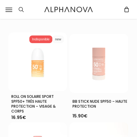
Skip
Notifications
Liste
Menu
Fermer
r
to
des
recherche
Fermer
PANIER
Panier
filtres
main
avis
content
mise
à
Indisponible
new
jour.
ROLL ON SOLAIRE SPORT
Lire La Suite
Ajouter Au Panier
BB STICK NUDE SPF50 – HAUTE
SPF50+ TRÈS HAUTE
PROTECTION
PROTECTION – VISAGE &
CORPS
15.90
€
16.95
€