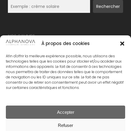
Rechercher
NOS GAMMES
À propos des cookies
NOUVEAU – ALPHANOVA Thermal Care
Afin d'offrir la meilleure expérience possible, nous utilisons des
ALPHANOVA Organic SUN
technologies telles que les cookies pour stocker et/ou accéder aux
informations des appareils. Le fait de consentir à ces technologies
ALPHANOVA Daily SUN
nous permettra de traiter des données telles que le comportement
ALPHANOVA Bebe
de navigation ou les ID uniques sur ce site. Le fait de ne pas
consentir ou de retirer son consentement peut avoir un effet négatif
Alphanova Kids
sur certaines caractéristiques et fonctions.
ALPHANOVA Organic MUM
Accepter
Sous-total :
0.00
€
Refuser