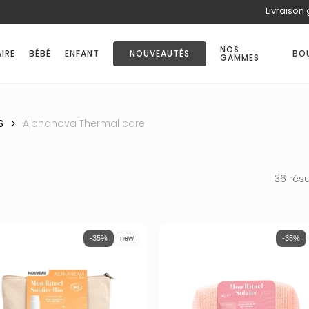
Livraison 
PANIER
NOS
IRE
BÉBÉ
ENFANT
NOUVEAUTÉS
BO
GAMMES
S
Alphanova Thermal care
36 résu
-35%
new
-35%