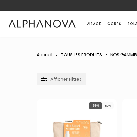
Skip
Notifications
Liste
to
des
main
avis
VISAGE
CORPS
SOLA
content
mise
à
jour.
Accueil
TOUS LES PRODUITS
NOS GAMME
Afficher
Filtres
-35%
new
Recherche