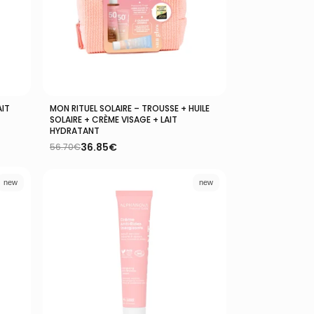
AIT
MON RITUEL SOLAIRE – TROUSSE + HUILE
Ajouter Au Panier
SOLAIRE + CRÈME VISAGE + LAIT
HYDRATANT
36.85
€
56.70
€
Le
Le
prix
prix
initial
actuel
new
new
était :
est :
56.70€.
36.85€.