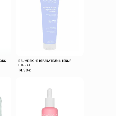
IONS
BAUME RICHE RÉPARATEUR INTENSIF
Ajouter Au Panier
HYDRA+
14.90
€
VOTRE PANIER EST VIDE.
Aller À La Boutique