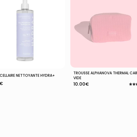
TROUSSE ALPHANOVA THERMAL CAR
Ajouter Au Panier
Ajouter Au Panier
ICELLAIRE NETTOYANTE HYDRA+
VIDE
€
10.00
€
Note
5.00
sur 