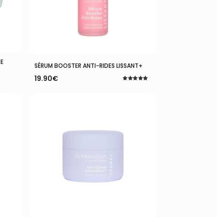
E
Ajouter Au Panier
SÉRUM BOOSTER ANTI-RIDES LISSANT+
19.90
€
Note
5.00
sur 5