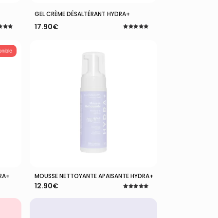
Ajouter Au Panier
GEL CRÈME DÉSALTÉRANT HYDRA+
17.90
€
Note
5.00
5
sur 5
onible
RA+
MOUSSE NETTOYANTE APAISANTE HYDRA+
Ajouter Au Panier
12.90
€
Note
5.00
sur 5