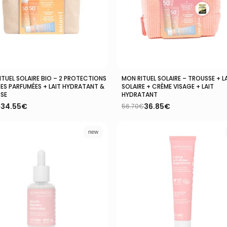
ITUEL SOLAIRE BIO – 2 PROTECTIONS
MON RITUEL SOLAIRE – TROUSSE + L
Ajouter Au Panier
Ajouter Au Panier
RES PARFUMÉES + LAIT HYDRATANT &
SOLAIRE + CRÈME VISAGE + LAIT
SE
HYDRATANT
34.55
€
36.85
€
€
56.70
€
Le
Le
prix
prix
l
l
initial
actuel
new
:
était :
est :
€.
5€.
56.70€.
36.85€.