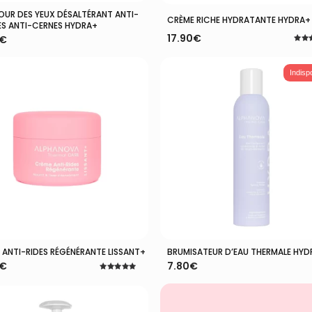
UR DES YEUX DÉSALTÉRANT ANTI-
Ajouter Au Panier
Ajouter Au Panier
CRÈME RICHE HYDRATANTE HYDRA+
S ANTI-CERNES HYDRA+
17.90
€
€
Note
5.00
sur 
Indisp
 ANTI-RIDES RÉGÉNÉRANTE LISSANT+
BRUMISATEUR D’EAU THERMALE HYD
Ajouter Au Panier
Lire La Suite
€
7.80
€
Note
5.00
sur 5