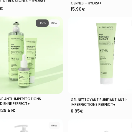
S À TRÈS SÈCHES – HYDRA+
CERNES – HYDRA+
€
15.90
€
-15%
new
NE ANTI-IMPERFECTIONS
Ajouter Au Panier
Ajouter Au Panier
GEL NETTOYANT PURIFIANT ANTI-
DIENNE PERFECT+
IMPERFECTIONS PERFECT+
29.51
€
€
6.95
€
l
l
new
:
0€.
€.