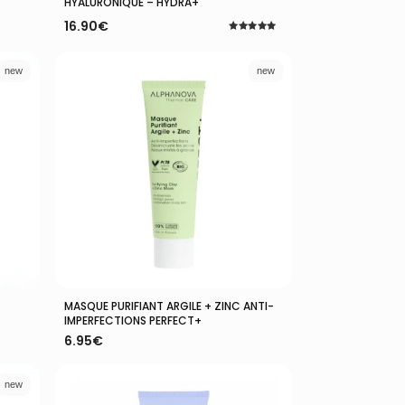
HYALURONIQUE – HYDRA+
16.90
€
Note
5.00
sur 5
new
new
Ajouter Au Panier
MASQUE PURIFIANT ARGILE + ZINC ANTI-
IMPERFECTIONS PERFECT+
6.95
€
new