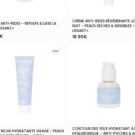
CRÈME ANTI-RIDES RÉGÉNÉRANTE J
Ajouter Au Panier
Ajouter Au Panier
ANTI-RIDES – REPULPE & LISSE LA
NUIT – PEAUX SÈCHES & SENSIBLES –
LISSANT+
LISSANT+
€
18.90
€
new
CONTOUR DES YEUX HYDRATANT À 
Ajouter Au Panier
Ajouter Au Panier
 RICHE HYDRATANTE VISAGE – PEAUX
HYALURONIQUE – ANTI-POCHES & A