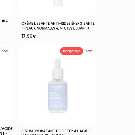
OUR &
Ajouter Au Panier
CRÈME LISSANTE ANTI-RIDES ÉNERGISANTE
– PEAUX NORMALES & MIXTES LISSANT+
17.90
€
new
Indisponible
new
L’ACIDE
Lire La Suite
SÉRUM HYDRATANT BOOSTER À L’ACIDE
NTI-