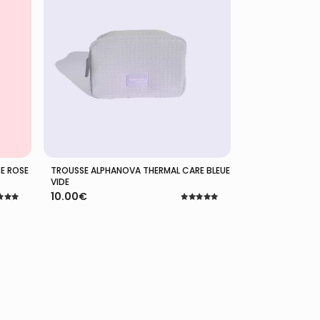
E ROSE
TROUSSE ALPHANOVA THERMAL CARE BLEUE
Ajouter Au Panier
VIDE
10.00
€
Note
5.00
5
sur 5