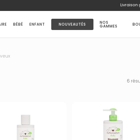
Livraison 
PANIER
NOS
IRE
BÉBÉ
ENFANT
NOUVEAUTÉS
BO
GAMMES
veux
6 résu