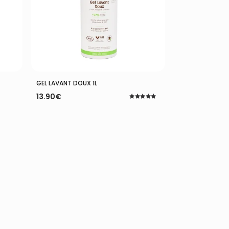
Ajouter Au Panier
GEL LAVANT DOUX 1L
13.90
€
Note
5.00
sur 5