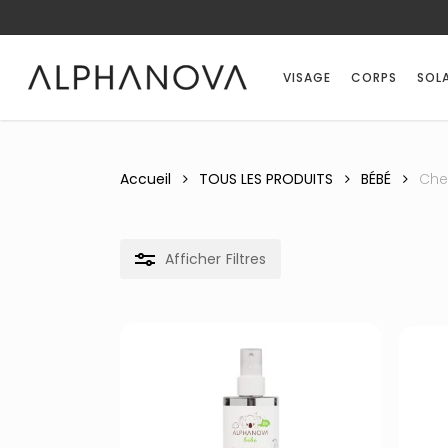
Skip
Notifications
Liste
to
des
main
avis
VISAGE
CORPS
SOLA
content
mise
à
jour.
Accueil
TOUS LES PRODUITS
BÉBÉ
Che
Afficher
Filtres
Recherche