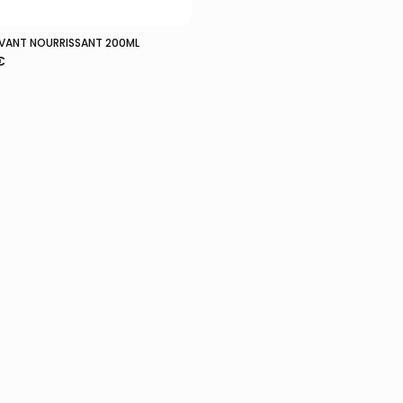
AVANT NOURRISSANT 200ML
Ajouter Au Panier
€