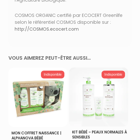
COSMOS ORGANIC certifié par ECOCERT Greenlife
selon le référentiel COSMOS disponible sur :
http://COSMOS.ecocert.com
VOUS AIMEREZ PEUT-ÊTRE AUSSI…
Indisponible
Indisponible
KIT BÉBÉ – PEAUX NORMALES À
Lire La Suite
MON COFFRET NAISSANCE |
Plus D'infos
SENSIBLES
ALPHANOVA BÉBÉ