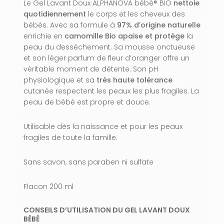
Le Gel Lavant Doux ALPHANOVA bébé
®
BIO
nettoie
quotidiennement
le corps et les cheveux des
bébés. Avec sa formule à
97% d’origine naturelle
enrichie en
camomille Bio
apaise et protège
la
peau du desséchement. Sa mousse onctueuse
et son léger parfum de fleur d’oranger offre un
véritable moment de détente. Son pH
physiologique et sa
très haute tolérance
cutanée respectent les peaux les plus fragiles. La
peau de bébé est propre et douce.
Utilisable dès la naissance et pour les peaux
fragiles de toute la famille.
Sans savon, sans paraben ni sulfate
Flacon 200 ml
CONSEILS D’UTILISATION DU GEL LAVANT DOUX
VOTRE PANIER EST VIDE.
BÉBÉ