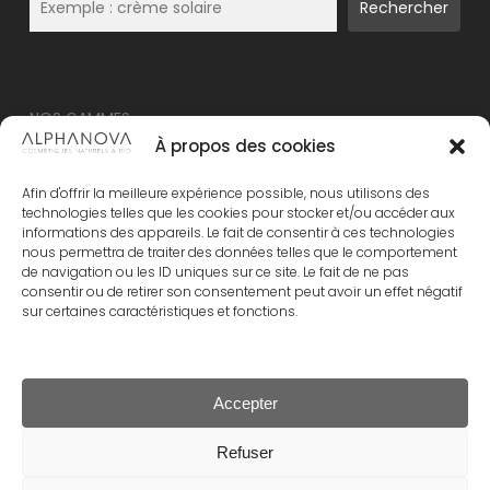
Rechercher
NOS GAMMES
À propos des cookies
NOUVEAU – ALPHANOVA Thermal Care
Afin d'offrir la meilleure expérience possible, nous utilisons des
ALPHANOVA Organic SUN
technologies telles que les cookies pour stocker et/ou accéder aux
informations des appareils. Le fait de consentir à ces technologies
ALPHANOVA Daily SUN
nous permettra de traiter des données telles que le comportement
ALPHANOVA Bebe
de navigation ou les ID uniques sur ce site. Le fait de ne pas
consentir ou de retirer son consentement peut avoir un effet négatif
Alphanova Kids
sur certaines caractéristiques et fonctions.
ALPHANOVA Organic MUM
Accepter
Sous-total :
0.00
€
Refuser