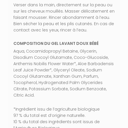
Verser dans la main, directement sur la peau ou
Aller À La Boutique
sur les cheveux mouillés. Masser délicatement en
faisant mousser. Rincer abondamment à l’eau.
Bien sécher la peau et les plis cutanés. En cas de
contact avec les yeux, rincer à l’eau.
COMPOSITION DU GEL LAVANT DOUX BÉBÉ
Aqua, Cocamidopropyl Betaine, Glycerin,
Disodium Cocoyl Glutamate, Coco-Glucoside,
Anthemis Nobilis Flower Water*, Aloe Barbadensis
Leaf Juice Powder*, Glyceryl Oleate, Sodium
Cocoyl Glutamate, Xanthan Gum, Parfum,
Tocopherol, Hydrogenated Palm Glycerides
Citrate, Potassium Sorbate, Sodium Benzoate,
Citric Acid.
*Ingrédient issu de l’agriculture biologique
97 % du total est d’origine naturelle.
10 % du total des ingrédients sont issus de
l’Agriculture Biologique.