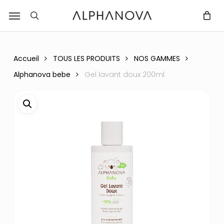
Skip
Menu
r
to
recherche
Fermer
PANIER
Panier
main
content
Accueil
TOUS LES PRODUITS
NOS GAMMES
Alphanova bebe
Gel lavant doux 200ml