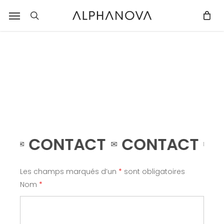
Skip
Menu
r
to
recherche
Fermer
PANIER
Panier
main
content
CT
CONTACT
CONTACT
✉
✉
✉
Les champs marqués d’un
*
sont obligatoires
Nom
*