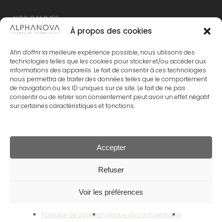
NOS GAMMES
À propos des cookies
NOUVEAU – ALPHANOVA Thermal Care
Afin d'offrir la meilleure expérience possible, nous utilisons des
ALPHANOVA Organic SUN
technologies telles que les cookies pour stocker et/ou accéder aux
informations des appareils. Le fait de consentir à ces technologies
ALPHANOVA Daily SUN
nous permettra de traiter des données telles que le comportement
ALPHANOVA Bebe
de navigation ou les ID uniques sur ce site. Le fait de ne pas
consentir ou de retirer son consentement peut avoir un effet négatif
Alphanova Kids
sur certaines caractéristiques et fonctions.
ALPHANOVA Organic MUM
Accepter
Sous-total :
0.00
€
Refuser
© 2024 Alphanova Santé
Voir les préférences
Voir Le Panier
Commander
facebook
pinterest
linkedin
instagram
tiktok
Politique de cookies
Politique de confidentialité