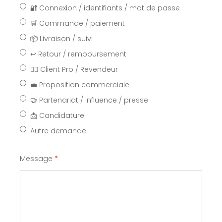
🔐 Connexion / identifiants / mot de passe
🛒 Commande / paiement
📦 Livraison / suivi
↩️ Retour / remboursement
🧑‍⚕️ Client Pro / Revendeur
💼 Proposition commerciale
🤝 Partenariat / influence / presse
📩 Candidature
Autre demande
Message
*
VOTRE PANIER EST VIDE.
Aller À La Boutique