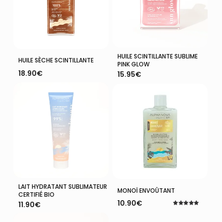
HUILE SCINTILLANTE SUBLIME
Ajouter Au Panier
Ajouter Au Panier
HUILE SÈCHE SCINTILLANTE
PINK GLOW
18.90
€
15.95
€
LAIT HYDRATANT SUBLIMATEUR
Ajouter Au Panier
Ajouter Au Panier
MONOÏ ENVOÛTANT
CERTIFIÉ BIO
10.90
€
11.90
€
Note
5.00
sur 5