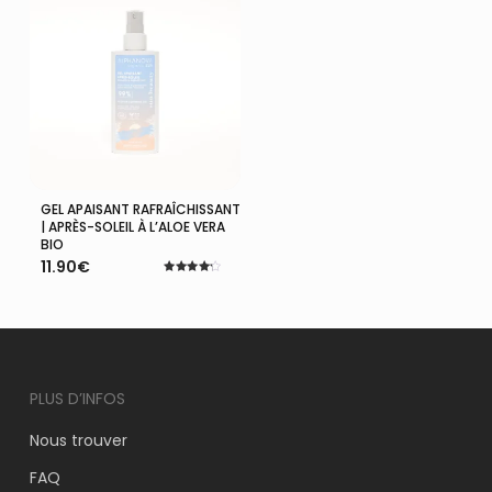
VOTRE PANIER EST VIDE.
GEL APAISANT RAFRAÎCHISSANT
Ajouter Au Panier
| APRÈS-SOLEIL À L’ALOE VERA
Aller À La Boutique
BIO
11.90
€
Note
4.18
sur 5
PLUS D’INFOS
Nous trouver
FAQ