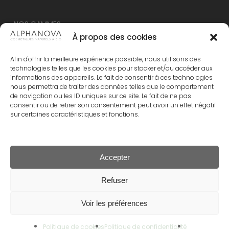
NOS GAMMES
À propos des cookies
NOUVEAU – ALPHANOVA Thermal Care
Afin d'offrir la meilleure expérience possible, nous utilisons des
ALPHANOVA Organic SUN
technologies telles que les cookies pour stocker et/ou accéder aux
informations des appareils. Le fait de consentir à ces technologies
ALPHANOVA Daily SUN
nous permettra de traiter des données telles que le comportement
ALPHANOVA Bebe
de navigation ou les ID uniques sur ce site. Le fait de ne pas
consentir ou de retirer son consentement peut avoir un effet négatif
Alphanova Kids
sur certaines caractéristiques et fonctions.
ALPHANOVA Organic MUM
Accepter
Sous-total :
0.00
€
Refuser
© 2024 Alphanova Santé
Voir les préférences
Voir Le Panier
Commander
facebook
pinterest
linkedin
instagram
tiktok
Politique de cookies
Politique de confidentialité