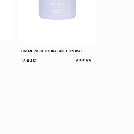
Ajouter Au Panier
CRÈME RICHE HYDRATANTE HYDRA+
17.90
€
Note
5.00
sur 5