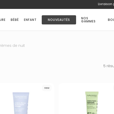
Livraison 
PANIER
NOS
IRE
BÉBÉ
ENFANT
NOUVEAUTÉS
BO
GAMMES
rèmes de nuit
5 résu
new