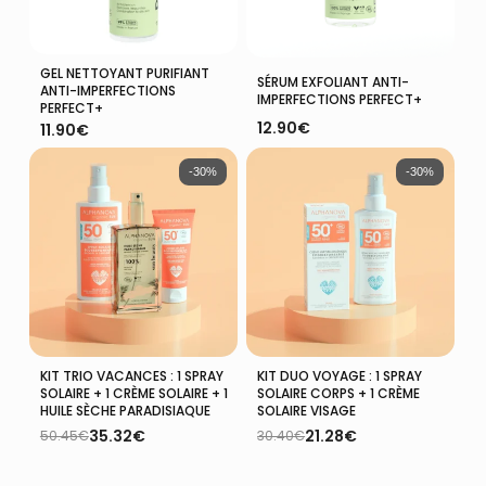
GEL NETTOYANT PURIFIANT
Ajouter Au Panier
Ajouter Au Panier
SÉRUM EXFOLIANT ANTI-
ANTI-IMPERFECTIONS
IMPERFECTIONS PERFECT+
PERFECT+
12.90
€
11.90
€
-30%
-30%
KIT TRIO VACANCES : 1 SPRAY
KIT DUO VOYAGE : 1 SPRAY
Ajouter Au Panier
Ajouter Au Panier
SOLAIRE + 1 CRÈME SOLAIRE + 1
SOLAIRE CORPS + 1 CRÈME
HUILE SÈCHE PARADISIAQUE
SOLAIRE VISAGE
35.32
€
21.28
€
50.45
€
30.40
€
Le
Le
Le
Le
prix
prix
prix
prix
initial
actuel
initial
actuel