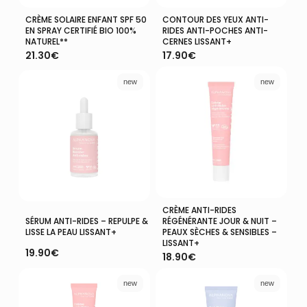
CRÈME SOLAIRE ENFANT SPF 50
CONTOUR DES YEUX ANTI-
Ajouter Au Panier
Ajouter Au Panier
EN SPRAY CERTIFIÉ BIO 100%
RIDES ANTI-POCHES ANTI-
NATUREL**
CERNES LISSANT+
21.30
€
17.90
€
new
new
VOTRE PANIER EST VIDE.
CRÈME ANTI-RIDES
Ajouter Au Panier
Ajouter Au Panier
SÉRUM ANTI-RIDES – REPULPE &
RÉGÉNÉRANTE JOUR & NUIT –
LISSE LA PEAU LISSANT+
PEAUX SÈCHES & SENSIBLES –
Aller À La Boutique
LISSANT+
19.90
€
18.90
€
new
new