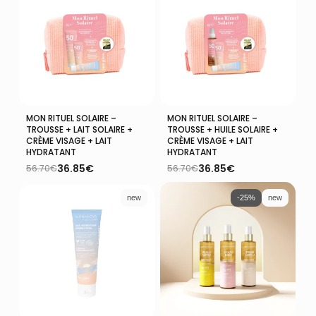
56.35€.
36.60€.
53.15€.
34.55€.
MON RITUEL SOLAIRE –
MON RITUEL SOLAIRE –
Ajouter Au Panier
Ajouter Au Panier
TROUSSE + LAIT SOLAIRE +
TROUSSE + HUILE SOLAIRE +
CRÈME VISAGE + LAIT
CRÈME VISAGE + LAIT
HYDRATANT
HYDRATANT
36.85
€
36.85
€
56.70
€
56.70
€
Le
Le
Le
Le
prix
prix
prix
prix
initial
actuel
initial
actuel
new
-25%
new
était :
est :
était :
est :
56.70€.
36.85€.
56.70€.
36.85€.