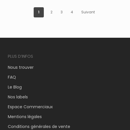
était :
est :
était :
est :
50.45€.
35.32€.
30.40€.
21.28€.
1
2
3
4
Suivant
PLUS D’INFOS
Nous trouver
FAQ
Le Blog
Nos labels
Espace Commerciaux
Mentions légales
Conditions générales de vente