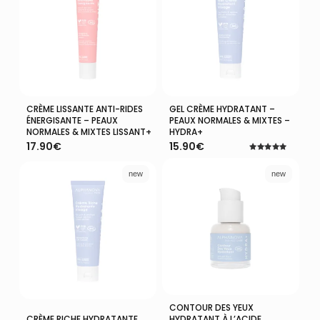
CRÈME LISSANTE ANTI-RIDES
GEL CRÈME HYDRATANT –
Ajouter Au Panier
Ajouter Au Panier
ÉNERGISANTE – PEAUX
PEAUX NORMALES & MIXTES –
NORMALES & MIXTES LISSANT+
HYDRA+
17.90
€
15.90
€
Note
5.00
sur 5
new
new
CONTOUR DES YEUX
Ajouter Au Panier
Ajouter Au Panier
CRÈME RICHE HYDRATANTE
HYDRATANT À L’ACIDE