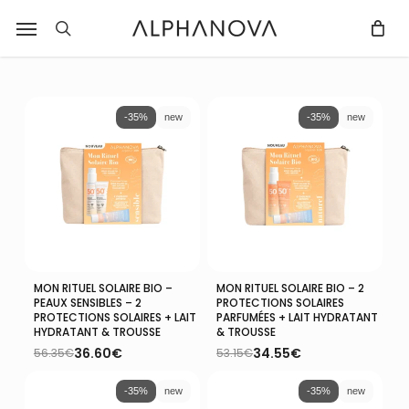
Skip
Notifications
Liste
Menu
Fermer
r
to
des
recherche
Fermer
PANIER
Panier
filtres
main
avis
content
mise
à
-35%
new
-35%
new
jour.
MON RITUEL SOLAIRE BIO –
MON RITUEL SOLAIRE BIO – 2
Ajouter Au Panier
Ajouter Au Panier
PEAUX SENSIBLES – 2
PROTECTIONS SOLAIRES
PROTECTIONS SOLAIRES + LAIT
PARFUMÉES + LAIT HYDRATANT
HYDRATANT & TROUSSE
& TROUSSE
36.60
€
34.55
€
56.35
€
53.15
€
Le
Le
Le
Le
prix
prix
prix
prix
initial
actuel
initial
actuel
-35%
new
-35%
new
était :
est :
était :
est :