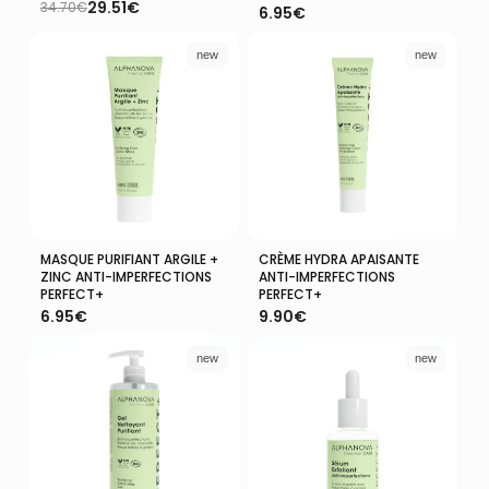
29.51
€
34.70
€
6.95
€
Le
Le
prix
prix
initial
actuel
new
new
était :
est :
34.70€.
29.51€.
MASQUE PURIFIANT ARGILE +
CRÈME HYDRA APAISANTE
Ajouter Au Panier
Ajouter Au Panier
ZINC ANTI-IMPERFECTIONS
ANTI-IMPERFECTIONS
PERFECT+
PERFECT+
6.95
€
9.90
€
new
new