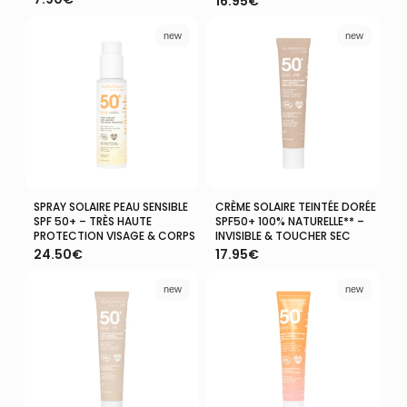
16.95
€
new
new
SPRAY SOLAIRE PEAU SENSIBLE
CRÈME SOLAIRE TEINTÉE DORÉE
Ajouter Au Panier
Ajouter Au Panier
SPF 50+ – TRÈS HAUTE
SPF50+ 100% NATURELLE** –
PROTECTION VISAGE & CORPS
INVISIBLE & TOUCHER SEC
24.50
€
17.95
€
new
new