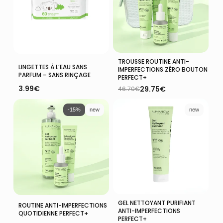
TROUSSE ROUTINE ANTI-
Ajouter Au Panier
Ajouter Au Panier
LINGETTES À L’EAU SANS
IMPERFECTIONS ZÉRO BOUTON
PARFUM – SANS RINÇAGE
PERFECT+
3.99
€
29.75
€
46.70
€
Le
Le
prix
prix
initial
actuel
-15%
new
new
était :
est :
46.70€.
29.75€.
GEL NETTOYANT PURIFIANT
Ajouter Au Panier
Ajouter Au Panier
ROUTINE ANTI-IMPERFECTIONS
ANTI-IMPERFECTIONS
QUOTIDIENNE PERFECT+
PERFECT+