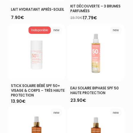
KIT DÉCOUVERTE – 3 BRUMES
Ajouter Au Panier
Ajouter Au Panier
LAIT HYDRATANT APRÈS-SOLEIL
PARFUMÉES
7.90
€
17.79
€
23.70
€
Le
Le
prix
prix
initial
actuel
Indisponible
new
new
était :
est :
23.70€.
17.79€.
STICK SOLAIRE BÉBÉ SPF 50+
Lire La Suite
Ajouter Au Panier
EAU SOLAIRE BIPHASE SPF 50
VISAGE & CORPS – TRÈS HAUTE
HAUTE PROTECTION
PROTECTION
23.90
€
13.90
€
new
new