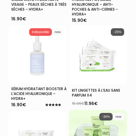
VISAGE – PEAUX SÈCHES À TRÈS
HYALURONIQUE – ANTI-
SÈCHES – HYDRA+
POCHES & ANTI-CERNES –
HYDRA+
16.90
€
15.90
€
Indisponible
new
-25%
SÉRUM HYDRATANT BOOSTER À
Lire La Suite
Ajouter Au Panier
KIT LINGETTES À L’EAU SANS
L’ACIDE HYALURONIQUE –
PARFUM X4
HYDRA+
11.96
€
15.96
€
16.90
€
Le
Le
prix
prix
Note
5.00
initial
actuel
sur 5
-36%
new
était :
est :
15.96€.
11.96€.