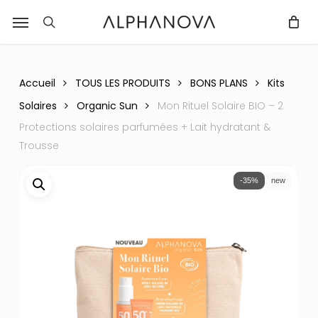
Skip
Menu
r
to
recherche
Fermer
PANIER
Panier
main
content
Accueil
TOUS LES PRODUITS
BONS PLANS
Kits
Solaires
Organic Sun
Mon Rituel Solaire BIO – 2
Protections solaires parfumées + Lait hydratant &
Trousse
-35%
new