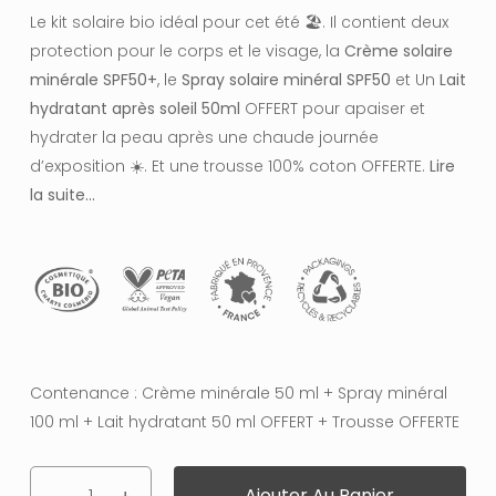
initial
actuel
Le kit solaire bio idéal pour cet été 🏖️. Il contient deux
était :
est :
protection pour le corps et le visage, la
Crème solaire
53.15€.
34.55€.
minérale SPF50+
, le
Spray solaire minéral SPF50
et Un
Lait
hydratant après soleil 50ml
OFFERT pour apaiser et
hydrater la peau après une chaude journée
d’exposition ☀️. Et une trousse 100% coton OFFERTE.
Lire
la suite…
Contenance : Crème minérale 50 ml + Spray minéral
100 ml + Lait hydratant 50 ml OFFERT + Trousse OFFERTE
Ajouter Au Panier