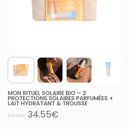
MON RITUEL SOLAIRE BIO – 2
PROTECTIONS SOLAIRES PARFUMÉES +
LAIT HYDRATANT & TROUSSE
Le
Le
34.55
€
53.15
€
prix
prix