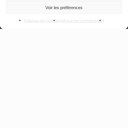
Voir les préférences
Rechercher
Voir Le Panier
Commander
Politique de cookies
Politique de confidentialité
NOS GAMMES
NOUVEAU – ALPHANOVA Thermal Care
ALPHANOVA Organic SUN
ALPHANOVA Daily SUN
ALPHANOVA Bebe
Alphanova Kids
ALPHANOVA Organic MUM