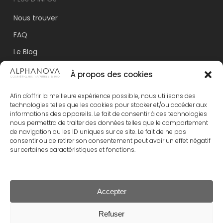
l’Agriculture biologique.
Cosmos Organic certifié par Ecocert Greenlife
Nous trouver
selon le référentiel Cosmos disponible sur
http://COSMOS.ecocert/com.
FAQ
Le Blog
Nos labels
À propos des cookies
Espace Commerciaux
Afin d'offrir la meilleure expérience possible, nous utilisons des
Mentions légales
technologies telles que les cookies pour stocker et/ou accéder aux
informations des appareils. Le fait de consentir à ces technologies
Conditions générales de vente
nous permettra de traiter des données telles que le comportement
de navigation ou les ID uniques sur ce site. Le fait de ne pas
Politique de confidentialité
consentir ou de retirer son consentement peut avoir un effet négatif
sur certaines caractéristiques et fonctions.
Politique de cookies
Contact
Accepter
Sous-total :
0.00
€
Refuser
Rechercher