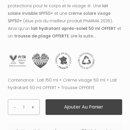
était :
est :
protections pour le corps et le visage
🌞
. Une
lait
56.70€.
36.85€.
solaire invisible SPF50+
et une
crème solaire visage
SPF50+
(élue prix du meilleur produit PHARMA 2026).
Ainsi qu’un
lait hydratant après-soleil 50 ml OFFERT
et
un
trousse de plage OFFERTE
.
Lire la suite…
Contenance : Lait 150 ml + Crème visage 50 ml + Lait
hydratant 50 ml OFFERT + Trousse OFFERTE
Ajouter Au Panier