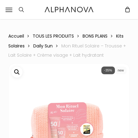
Skip
Menu
r
to
recherche
Fermer
PANIER
Panier
main
content
Accueil
TOUS LES PRODUITS
BONS PLANS
Kits
Solaires
Daily Sun
Mon Rituel Solaire – Trousse +
Lait Solaire + Crème visage + Lait hydratant
-35%
new