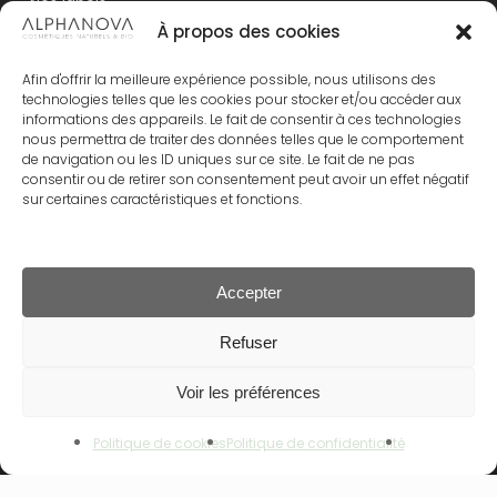
Nos labels
Nucifera Fruit Juice*, Xanthan Gum, Glyceryl
À propos des cookies
Behenate, Glycerin, Parfum, Polyglyceryl-6
Espace Commerciaux
Behenate, Sodium Benzoate, Potassium
Mentions légales
Afin d'offrir la meilleure expérience possible, nous utilisons des
Sorbate, Citric Acid, Aloe Barbadensis Leaf
technologies telles que les cookies pour stocker et/ou accéder aux
Juice Powder*, Tocopherol, Bisabolol*.
Conditions générales de vente
informations des appareils. Le fait de consentir à ces technologies
nous permettra de traiter des données telles que le comportement
Politique de confidentialité
de navigation ou les ID uniques sur ce site. Le fait de ne pas
*ingrédient issu de l’agriculture biologique.
consentir ou de retirer son consentement peut avoir un effet négatif
99% du total est d’origine naturelle.
Politique de cookies
sur certaines caractéristiques et fonctions.
33 % du total des ingrédients sont issus de
Contact
l’Agriculture biologique.
Cosmos Organic certifié par Ecocert Greenlife
selon le référentiel Cosmos disponible sur
Accepter
http://COSMOS.ecocert/com.
Rechercher
Sous-total :
0.00
€
Refuser
Rechercher
Voir les préférences
Voir Le Panier
Commander
Politique de cookies
Politique de confidentialité
NOS GAMMES