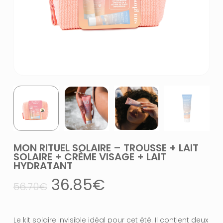
MON RITUEL SOLAIRE – TROUSSE + LAIT
SOLAIRE + CRÈME VISAGE + LAIT
HYDRATANT
Le
Le
36.85
€
56.70
€
prix
prix
initial
actuel
Le kit solaire invisible idéal pour cet été. Il contient deux