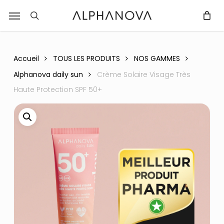
Skip
Menu
r
to
recherche
Fermer
PANIER
Panier
main
content
Accueil
TOUS LES PRODUITS
NOS GAMMES
Alphanova daily sun
Crème Solaire Visage Très
Haute Protection SPF 50+