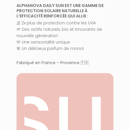
ALPHANOVA DAILY SUN EST UNE GAMME DE
PROTECTION SOLAIRE NATURELLE À
L’EFFICACITÉ RENFORCÉE QUI ALLIE :
⛱️ 2x plus de protection contre les UVA
🌱 Des actifs naturels, bio et innovants de
nouvelle génération
🩷 Une sensorialité unique
🌸 Un délicieux parfum de monoï
Fabriqué en France – Provence 🇫🇷
 SU
VOTRE PANIER EST VIDE.
Aller À La Boutique