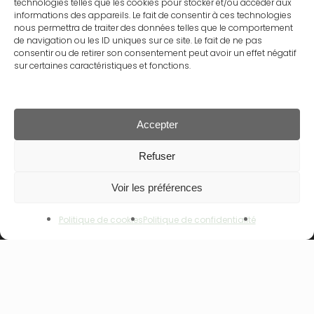
technologies telles que les cookies pour stocker et/ou accéder aux
informations des appareils. Le fait de consentir à ces technologies
Mentions légales
nous permettra de traiter des données telles que le comportement
Conditions générales de vente
de navigation ou les ID uniques sur ce site. Le fait de ne pas
consentir ou de retirer son consentement peut avoir un effet négatif
Politique de confidentialité
sur certaines caractéristiques et fonctions.
Politique de cookies
Contact
Accepter
Sous-total :
0.00
€
Refuser
Rechercher
Voir les préférences
Voir Le Panier
Commander
Rechercher
Politique de cookies
Politique de confidentialité
NOS GAMMES
NOUVEAU – ALPHANOVA Thermal Care