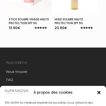
STICK SOLAIRE VISAGE HAUTE
HUILE SOLAIRE HAUTE
Ajouter Au Panier
Ajouter Au Panier
PROTECTION SPF 50
PROTECTION SPF 50
13.90
€
23.90
€
Note
Note
5.00
5.00
sur 5
sur 5
PLUS D’INFOS
Nous trouver
FAQ
Le Blog
À propos des cookies
Nos labels
Afin d'offrir la meilleure expérience possible, nous utilisons des
Espace Commerciaux