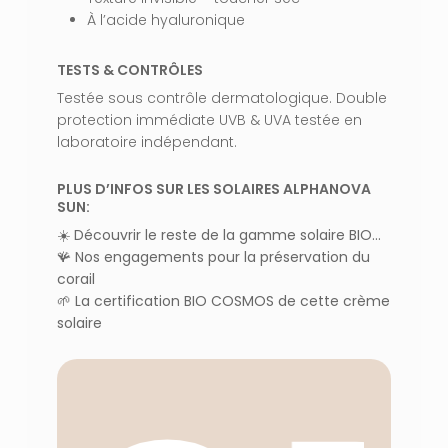
À l’acide hyaluronique
TESTS & CONTRÔLES
Testée sous contrôle dermatologique. Double
protection immédiate UVB & UVA testée en
laboratoire indépendant.
PLUS D’INFOS SUR LES SOLAIRES ALPHANOVA
SUN:
☀️
Découvrir le reste de la gamme solaire BIO…
🪸
Nos engagements pour la préservation du
corail
🌱
La certification BIO COSMOS de cette crème
solaire
VOTRE PANIER EST VIDE.
Aller À La Boutique