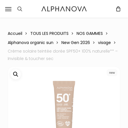
Skip
Menu
r
to
recherche
Fermer
PANIER
Panier
main
content
Accueil
TOUS LES PRODUITS
NOS GAMMES
Alphanova organic sun
New Gen 2026
visage
Crème solaire teintée dorée SPF50+ 100% naturelle** –
Invisible & toucher sec
new