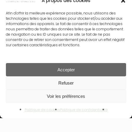
À propos des cookies
Nos labels
Afin d'offrir la meilleure expérience possible, nous utilisons des
Espace Commerciaux
technologies telles que les cookies pour stocker et/ou accéder aux
informations des appareils. Le fait de consentir à ces technologies
Mentions légales
nous permettra de traiter des données telles que le comportement
de navigation ou les ID uniques sur ce site. Le fait de ne pas
Conditions générales de vente
consentir ou de retirer son consentement peut avoir un effet négatif
sur certaines caractéristiques et fonctions.
Politique de confidentialité
Politique de cookies
Contact
Accepter
Sous-total :
0.00
€
Refuser
Voir les préférences
Rechercher
Voir Le Panier
Commander
Rechercher
Politique de cookies
Politique de confidentialité