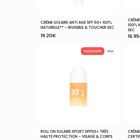
14
produits
1
1
ières rides
produit
9
9
CRÈME
Ajouter Au Panier
Démaquillant
CRÈME SOLAIRE ANTI AGE SPF 50+ 100%
produits
100% N
6
6
NATURELLE** – INVISIBLE & TOUCHER SEC
SEC
produits
6
19.20
€
6
16.95
aire
produits
29
29
produits
Indisponible
new
3
3
produits
39
39
produits
4
4
produits
1
1
ts
produit
4
4
produits
10
10
aire
produits
21
21
produits
3
3
produits
12
12
produits
3
3
ROLL ON SOLAIRE SPORT SPF50+ TRÈS
CRÈME 
Lire La Suite
HAUTE PROTECTION – VISAGE & CORPS
CERTIF
produits
59