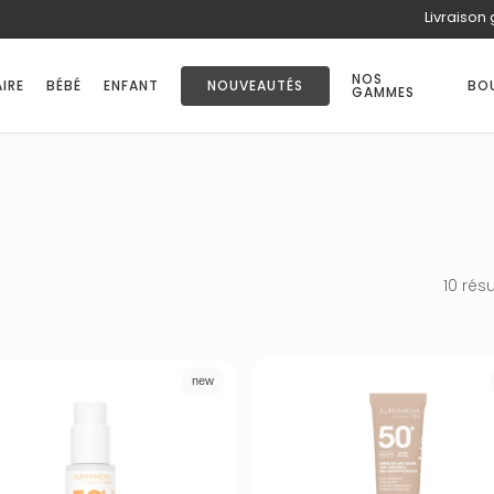
Livraison 
PANIER
NOS
IRE
BÉBÉ
ENFANT
NOUVEAUTÉS
BO
GAMMES
10 rés
new