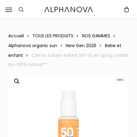
Skip
Menu
r
to
recherche
Fermer
PANIER
Panier
main
content
Accueil
TOUS LES PRODUITS
NOS GAMMES
Alphanova organic sun
New Gen 2026
Bebe et
enfant
Crème solaire enfant SPF 50 en spray certifié
bio 100% naturel**
new