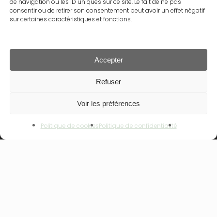
de navigation ou les ID uniques sur ce site. Le fait de ne pas
consentir ou de retirer son consentement peut avoir un effet négatif
Politique de confidentialité
sur certaines caractéristiques et fonctions.
Politique de cookies
Contact
Accepter
Sous-total :
0.00
€
Refuser
Rechercher
Voir les préférences
Voir Le Panier
Commander
Rechercher
Politique de cookies
Politique de confidentialité
NOS GAMMES
NOUVEAU – ALPHANOVA Thermal Care
ALPHANOVA Organic SUN
ALPHANOVA Daily SUN