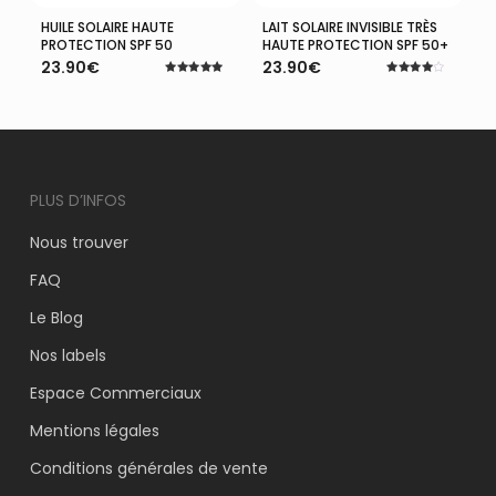
HUILE SOLAIRE HAUTE
LAIT SOLAIRE INVISIBLE TRÈS
Ajouter Au Panier
Ajouter Au Panier
PROTECTION SPF 50
HAUTE PROTECTION SPF 50+
23.90
€
23.90
€
Note
Note
5.00
4.00
sur 5
sur 5
PLUS D’INFOS
Nous trouver
FAQ
Le Blog
Nos labels
Espace Commerciaux
Mentions légales
Conditions générales de vente