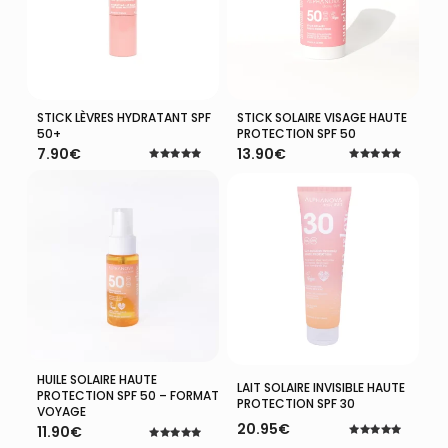
STICK LÈVRES HYDRATANT SPF
STICK SOLAIRE VISAGE HAUTE
Ajouter Au Panier
Ajouter Au Panier
50+
PROTECTION SPF 50
7.90
€
13.90
€
Note
Note
5.00
5.00
sur 5
sur 5
HUILE SOLAIRE HAUTE
Ajouter Au Panier
Ajouter Au Panier
LAIT SOLAIRE INVISIBLE HAUTE
PROTECTION SPF 50 – FORMAT
PROTECTION SPF 30
VOYAGE
20.95
€
11.90
€
Note
Note