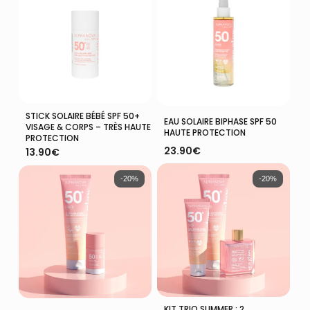
56.70€.
36.85€.
56.70€.
36.85€.
STICK SOLAIRE BÉBÉ SPF 50+
Lire La Suite
Ajouter Au Panier
EAU SOLAIRE BIPHASE SPF 50
VISAGE & CORPS – TRÈS HAUTE
HAUTE PROTECTION
PROTECTION
23.90
€
13.90
€
-20%
-20%
KIT TRIO SUMMER : 2