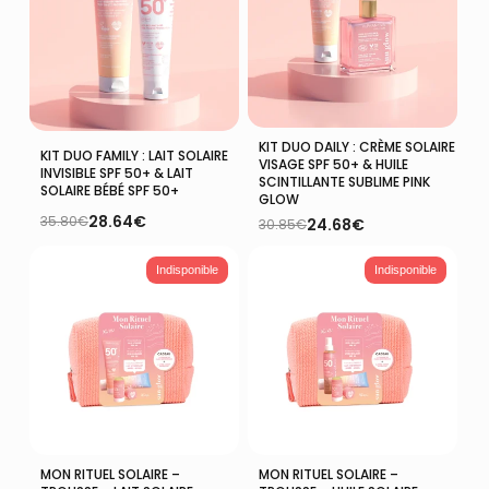
KIT DUO DAILY : CRÈME SOLAIRE
Ajouter Au Panier
Ajouter Au Panier
KIT DUO FAMILY : LAIT SOLAIRE
VISAGE SPF 50+ & HUILE
INVISIBLE SPF 50+ & LAIT
SCINTILLANTE SUBLIME PINK
SOLAIRE BÉBÉ SPF 50+
GLOW
28.64
€
35.80
€
24.68
€
30.85
€
Le
Le
Le
Le
prix
prix
prix
prix
initial
actuel
initial
actuel
Indisponible
Indisponible
était :
est :
était :
est :
35.80€.
28.64€.
30.85€.
24.68€.
MON RITUEL SOLAIRE –
MON RITUEL SOLAIRE –
Lire La Suite
Lire La Suite