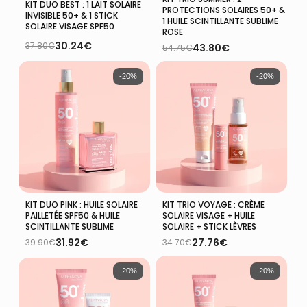
Ajouter Au Panier
Ajouter Au Panier
KIT DUO BEST : 1 LAIT SOLAIRE
PROTECTIONS SOLAIRES 50+ &
INVISIBLE 50+ & 1 STICK
1 HUILE SCINTILLANTE SUBLIME
SOLAIRE VISAGE SPF50
ROSE
30.24
€
37.80
€
43.80
€
54.75
€
Le
Le
Le
Le
prix
prix
prix
prix
initial
actuel
initial
actuel
-20%
-20%
était :
est :
était :
est :
37.80€.
30.24€.
54.75€.
43.80€.
KIT DUO PINK : HUILE SOLAIRE
KIT TRIO VOYAGE : CRÈME
Ajouter Au Panier
Ajouter Au Panier
PAILLETÉE SPF50 & HUILE
SOLAIRE VISAGE + HUILE
SCINTILLANTE SUBLIME
SOLAIRE + STICK LÈVRES
31.92
€
27.76
€
39.90
€
34.70
€
Le
Le
Le
Le
prix
prix
prix
prix
initial
actuel
initial
actuel
-20%
-20%
était :
est :
était :
est :
39.90€.
31.92€.
34.70€.
27.76€.