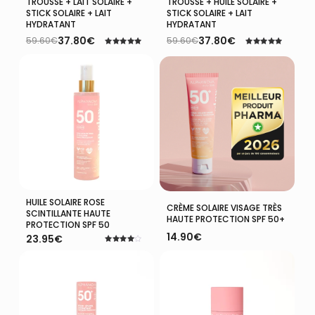
TROUSSE + LAIT SOLAIRE +
TROUSSE + HUILE SOLAIRE +
STICK SOLAIRE + LAIT
STICK SOLAIRE + LAIT
HYDRATANT
HYDRATANT
37.80
€
37.80
€
59.60
€
59.60
€
Le
Le
Le
Le
Note
Note
prix
prix
prix
prix
5.00
5.00
initial
actuel
sur 5
initial
actuel
sur 5
était :
est :
était :
est :
59.60€.
37.80€.
59.60€.
37.80€.
HUILE SOLAIRE ROSE
Ajouter Au Panier
Ajouter Au Panier
CRÈME SOLAIRE VISAGE TRÈS
VOTRE PANIER EST VIDE.
SCINTILLANTE HAUTE
HAUTE PROTECTION SPF 50+
PROTECTION SPF 50
14.90
€
23.95
€
Aller À La Boutique
Note
4.00
sur 5