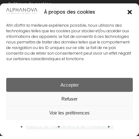
Politique de cookies
À propos des cookies
Contact
Afin d'offrir la meilleure expérience possible, nous utilisons des
technologies telles que les cookies pour stocker et/ou accéder aux
informations des appareils. Le fait de consentir à ces technologies
nous permettra de traiter des données telles que le comportement
Rechercher
de navigation ou les ID uniques sur ce site. Le fait de ne pas
consentir ou de retirer son consentement peut avoir un effet négatif
Rechercher
sur certaines caractéristiques et fonctions.
Accepter
NOS GAMMES
Sous-total :
0.00
€
Refuser
NOUVEAU – ALPHANOVA Thermal Care
ALPHANOVA Organic SUN
Voir les préférences
Voir Le Panier
Commander
ALPHANOVA Daily SUN
Politique de cookies
Politique de confidentialité
ALPHANOVA Bebe