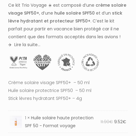
initial
actuel
Ce kit Trio Voyage ☀️ est composé d’une
crème solaire
était :
est :
visage SPF50+
, d’une
huile solaire SPF50
et d’un
stick
34.70€.
27.76€.
lèvre hydratant et protecteur SPF50+
. C’est le kit
parfait pour partir en vacance bien protégé car il ne
contient que des formats acceptés dans les avions !
✈️
Lire la suite…
Crème solaire visage SPF50+ – 50 ml
Huile solaire protectrice SPF50 – 50 ml
Stick lèvres hydratant SPF50+ – 4g
1 ×
Huile solaire haute protection
Le
Le
11.90
€
9.52
€
SPF 50 - Format voyage
prix
prix