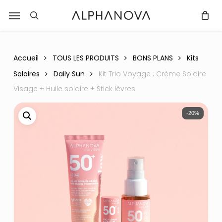
Skip
Menu
r
to
recherche
Fermer
PANIER
Panier
main
content
Accueil
TOUS LES PRODUITS
BONS PLANS
Kits
Solaires
Daily Sun
Kit Trio Voyage : Crème Solaire
Visage + Huile solaire + Stick lèvres
-20%