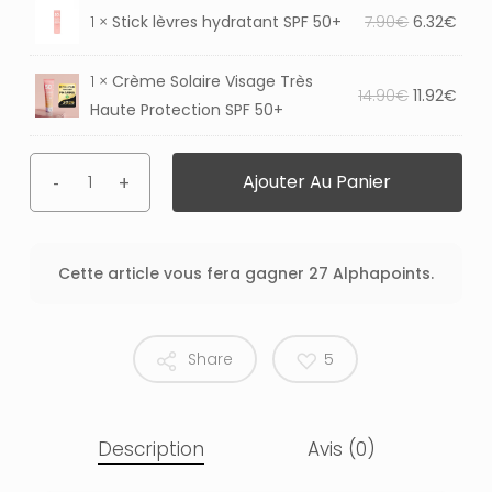
initial
actu
Le
Le
1 ×
Stick lèvres hydratant SPF 50+
7.90
€
6.32
€
était :
est :
prix
prix
11.90€.
9.52
initial
actu
1 ×
Crème Solaire Visage Très
Le
Le
14.90
€
11.92
€
était :
est :
Haute Protection SPF 50+
prix
prix
7.90€.
6.32
initial
actu
Ajouter Au Panier
était :
est :
14.90€.
11.92
Cette article vous fera gagner 27 Alphapoints.
Share
5
Description
Avis (0)