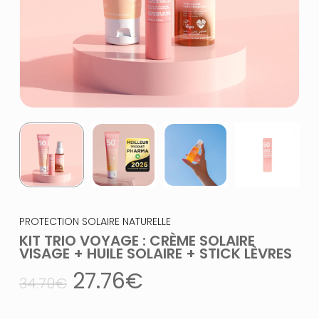
PROTECTION SOLAIRE NATURELLE
KIT TRIO VOYAGE : CRÈME SOLAIRE
VISAGE + HUILE SOLAIRE + STICK LÈVRES
Le
Le
27.76
€
34.70
€
prix
prix