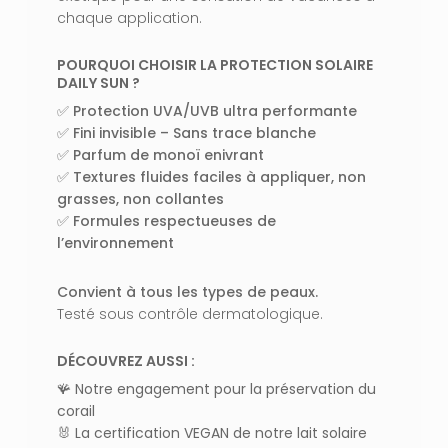
chaque application.
POURQUOI CHOISIR LA PROTECTION SOLAIRE
DAILY SUN ?
✅
Protection UVA/UVB ultra performante
✅
Fini invisible – Sans trace blanche
VOTRE PANIER EST VIDE.
✅
Parfum de monoï enivrant
✅
Textures fluides faciles à appliquer, non
Aller À La Boutique
grasses, non collantes
✅
Formules respectueuses de
l’environnement
Convient à tous les types de peaux.
Testé sous contrôle dermatologique.
DÉCOUVREZ AUSSI :
🪸
Notre engagement pour la préservation du
corail
🐰
La certification VEGAN de notre lait solaire