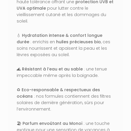
haute tolérance offrant une
protection UVB et
UVA optimale
pour lutter contre le
vieillissement cutané et les dommages du
soleil.
💧
Hydratation intense & confort longue
durée
: enrichis en
huiles précieuses bio
, ces
soins nourrissent et apaisent la peau et les
lèvres exposées au soleil.
🌊
Résistant à l’eau et au sable
: une tenue
impeccable même après la baignade.
♻️
Eco-responsable & respectueux des
océans
: nos formules contiennent des filtres
solaires de dernière génération, sûrs pour
l’environnement.
🏖️
Parfum envoûtant au Monoï
: une touche
exotique pour une sensation de vacances à