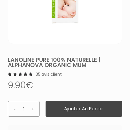
LANOLINE PURE 100% NATURELLE |
ALPHANOVA ORGANIC MUM
35
avis client
35
Noté
9.90
€
4.86
sur 5
basé
sur
notations
client
Ajouter Au Panier