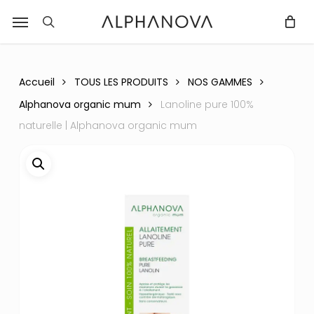
Skip
Menu
r
to
recherche
Fermer
PANIER
Panier
main
content
Accueil
TOUS LES PRODUITS
NOS GAMMES
Alphanova organic mum
Lanoline pure 100%
naturelle | Alphanova organic mum