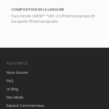
COMPOSITION DE LA LANOLINE
Pure lanolin USP/EP* *USP: U.S Pharmacopoeia EP:
European Pharmacopoeia
PLUS D’INFOS
Nous trouver
FAQ
Le Blog
Nos labels
Espace Commerciaux