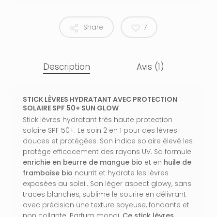
Share
7
Description
Avis (1)
STICK LÈVRES HYDRATANT AVEC PROTECTION
SOLAIRE SPF 50+ SUN GLOW
Stick lèvres hydratant très haute protection
solaire SPF 50+. Le soin 2 en 1 pour des lèvres
douces et protégées. Son indice solaire élevé les
protège efficacement des rayons UV. Sa formule
enrichie en beurre de mangue bio
et en
huile de
framboise bio
nourrit et hydrate les lèvres
exposées au soleil. Son léger aspect glowy, sans
traces blanches, sublime le sourire en délivrant
avec précision une texture soyeuse, fondante et
non collante. Parfum monoï.
Ce stick lèvres