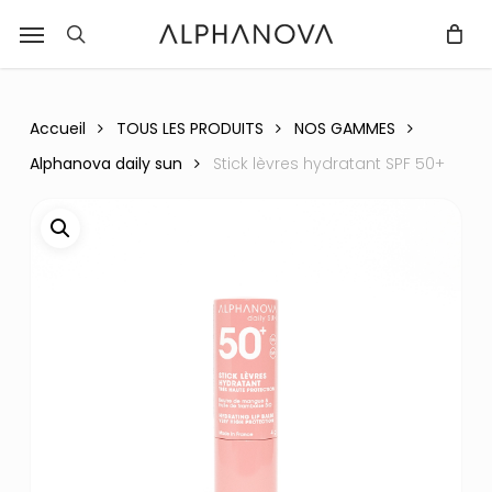
Skip
Menu
r
to
recherche
Fermer
PANIER
Panier
main
content
Accueil
TOUS LES PRODUITS
NOS GAMMES
Alphanova daily sun
Stick lèvres hydratant SPF 50+