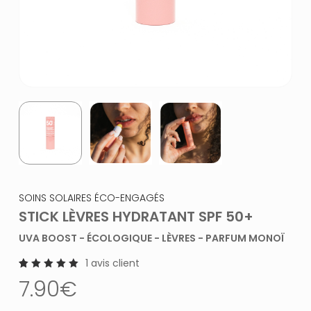
SOINS SOLAIRES ÉCO-ENGAGÉS
STICK LÈVRES HYDRATANT SPF 50+
UVA BOOST - ÉCOLOGIQUE - LÈVRES - PARFUM MONOÏ
1
avis client
1
Noté
7.90
€
5.00
sur 5
basé