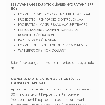
LES AVANTAGES DU STICK LÈVRES HYDRATANT SPF
50+ :
FORMULE À 74% D’ORIGINE NATURELLE & VEGAN
PROTECTION RENFORCÉE CONTRE LES UVA
PROTECTION INVISIBLE SANS AUCUNE TRACES
FILTRES SOLAIRES CONVENTIONNELS DE
NOUVELLE GÉNÉRATION
PARFUM MONOÏ ENIVRANT
FORMULE RESPECTUEUSE DE L’ENVIRONNEMENT
WATERPROOF / NON COLLANT
VOTRE PANIER EST VIDE.
Stick éco-conçu en mono matériau et recyclable
Aller À La Boutique
4g
CONSEILS D’UTILISATION DU STICK LÈVRES
HYDRATANT SPF 50+
Appliquer uniformément le produit sur les lèvres
30 minutes avant l’exposition. Renouveler
fréquemment l’application particulièrement
après chaque baignade ou s’être essuyé. Ne