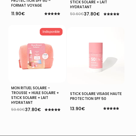
PROTECTION SPF 50 –
STICK SOLAIRE + LAIT
FORMAT VOYAGE
HYDRATANT
11.90
€
37.80
€
59.60
€
Le
Le
Note
Note
prix
prix
5.00
5.00
sur 5
initial
actuel
sur 5
était :
est :
Indisponible
59.60€.
37.80€.
MON RITUEL SOLAIRE –
Lire La Suite
Ajouter Au Panier
TROUSSE + HUILE SOLAIRE +
STICK SOLAIRE VISAGE HAUTE
STICK SOLAIRE + LAIT
PROTECTION SPF 50
HYDRATANT
13.90
€
37.80
€
59.60
€
Le
Le
Note
Note
prix
prix
5.00
5.00
sur 5
initial
actuel
sur 5
était :
est :
59.60€.
37.80€.