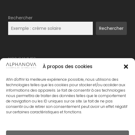
Rechercher
Rechercher
NOS GAMMES
À propos des cookies
NOUVEAU – ALPHANOVA Thermal Care
Afin d'offrir la meilleure expérience possible, nous utilisons des
ALPHANOVA Organic SUN
technologies telles que les cookies pour stocker et/ou accéder aux
informations des appareils. Le fait de consentir à ces technologies
ALPHANOVA Daily SUN
nous permettra de traiter des données telles que le comportement
ALPHANOVA Bebe
de navigation ou les ID uniques sur ce site. Le fait de ne pas
consentir ou de retirer son consentement peut avoir un effet négatif
Alphanova Kids
sur certaines caractéristiques et fonctions.
ALPHANOVA Organic MUM