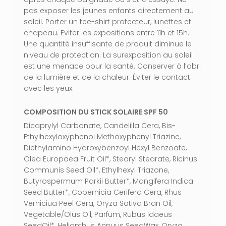
pas exposer les jeunes enfants directement au
soleil. Porter un tee-shirt protecteur, lunettes et
chapeau. Eviter les expositions entre 11h et 15h.
Une quantité insuffisante de produit diminue le
niveau de protection. La surexposition au soleil
est une menace pour la santé. Conserver à l’abri
de la lumière et de la chaleur. Éviter le contact
avec les yeux.
COMPOSITION DU STICK SOLAIRE SPF 50
Dicaprylyl Carbonate, Candelilla Cera, Bis-
Ethylhexyloxyphenol Methoxyphenyl Triazine,
Diethylamino Hydroxybenzoyl Hexyl Benzoate,
Olea Europaea Fruit Oil*, Stearyl Stearate, Ricinus
Communis Seed Oil*, Ethylhexyl Triazone,
Butyrospermum Parkii Butter*, Mangifera Indica
Seed Butter*, Copernicia Cerifera Cera, Rhus
Verniciua Peel Cera, Oryza Sativa Bran Oil,
Vegetable/Olus Oil, Parfum, Rubus Idaeus
SeedOil*, Helianthus Annuus SeedWax, Oryza