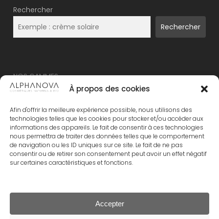
Rechercher
Rechercher
NOS GAMMES
À propos des cookies
NOUVEAU – ALPHANOVA Thermal Care
Afin d'offrir la meilleure expérience possible, nous utilisons des
ALPHANOVA Organic SUN
technologies telles que les cookies pour stocker et/ou accéder aux
informations des appareils. Le fait de consentir à ces technologies
ALPHANOVA Daily SUN
nous permettra de traiter des données telles que le comportement
ALPHANOVA Bebe
de navigation ou les ID uniques sur ce site. Le fait de ne pas
consentir ou de retirer son consentement peut avoir un effet négatif
Alphanova Kids
sur certaines caractéristiques et fonctions.
ALPHANOVA Organic MUM
Accepter