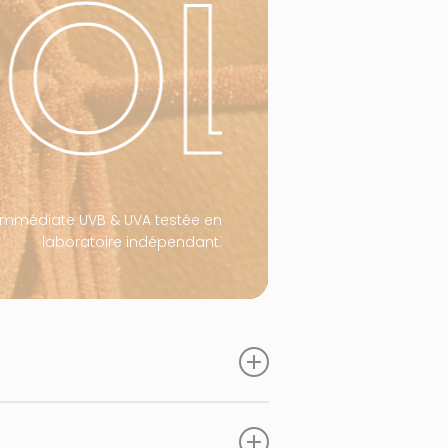
SOLA
immédiate UVB & UVA testée en
laboratoire indépendant.
à effet bouclier, respectueux du milieu