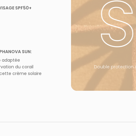
BIO
 VISAGE SPF50+
ALPHANOVA SUN:
io adaptée
ation du corail
Double protection 
cette crème solaire
ique.
Filtres minéraux naturels 
 & UVA testée en laboratoire
marin.