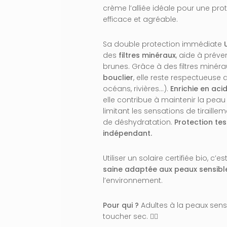
crème l’alliée idéale pour une prot
efficace et agréable.
Sa double protection immédiate
des
filtres minéraux
, aide à préve
brunes. Grâce à des filtres minéra
bouclier
, elle reste respectueuse 
océans, rivières…).
Enrichie en ac
elle contribue à maintenir la peau
limitant les sensations de tiraillem
de déshydratation.
Protection tes
indépendant.
Utiliser un solaire certifiée bio, c’
saine adaptée aux peaux sensibl
l’environnement.
Pour qui ?
Adultes à la peaux sensib
toucher sec. 👩‍⚕️