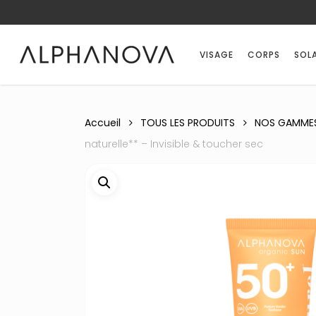
Skip
to
main
VISAGE
CORPS
SOLA
content
Accueil
TOUS LES PRODUITS
NOS GAMME
naturelle** – Invisible & toucher sec