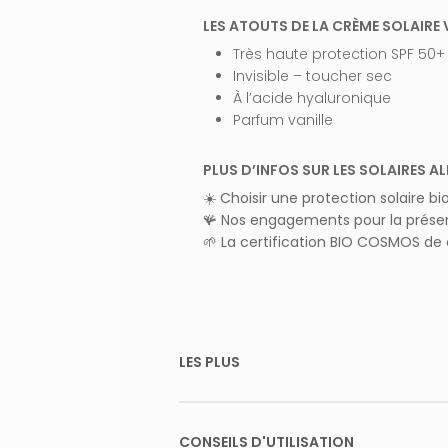
IRE 
LES ATOUTS DE LA CRÈME SOLAIRE
Très haute protection SPF 50+
Invisible – toucher sec
À l’acide hyaluronique
Parfum vanille
PLUS D’INFOS SUR LES SOLAIRES 
☀️
Choisir une protection solaire b
🪸
Nos engagements pour la préserv
🌱
La certification BIO COSMOS de 
LES PLUS
Testée sous contrôle dermatolog
Double protection immédiate UVB
CONSEILS D'UTILISATION