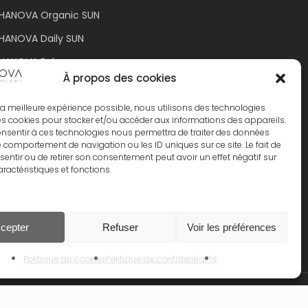
HANOVA Organic SUN
HANOVA Daily SUN
PHANOVA Bebe
À propos des cookies
hanova Kids
HANOVA Organic MUM
ir la meilleure expérience possible, nous utilisons des technologies
les cookies pour stocker et/ou accéder aux informations des appareils.
consentir à ces technologies nous permettra de traiter des données
le comportement de navigation ou les ID uniques sur ce site. Le fait de
entir ou de retirer son consentement peut avoir un effet négatif sur
aractéristiques et fonctions.
0.00
€
cepter
Refuser
Voir les préférences
 Le Panier
Commander
Politique de cookies
Politique de confidentialité
facebook
pinterest
linkedin
instagram
tiktok