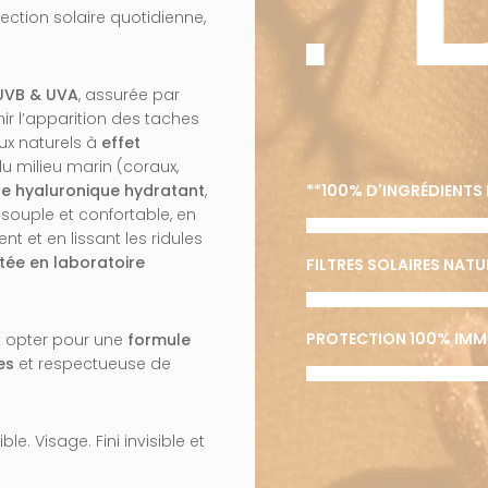
ection solaire quotidienne,
UVB & UVA
, assurée par
nir l’apparition des taches
ux naturels à
effet
du milieu marin (coraux,
ide hyaluronique hydratant
,
**100% D'INGRÉDIENTS 
 souple et confortable, en
ent et en lissant les ridules
tée en laboratoire
FILTRES SOLAIRES NAT
PROTECTION 100% IMM
est opter pour une
formule
es
et respectueuse de
le. Visage. Fini invisible et