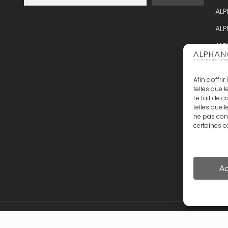
ALP
ALP
AL
Alp
ALP
Afin d'offr
telles que 
Le fait de 
telles que 
ne pas cons
certaines c
Sous-total :
Ac
Voir