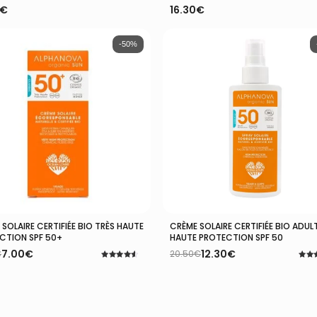
€
16.30
€
-50%
SOLAIRE CERTIFIÉE BIO TRÈS HAUTE
CRÈME SOLAIRE CERTIFIÉE BIO ADUL
Ajouter Au Panier
Ajouter Au Panier
CTION SPF 50+
HAUTE PROTECTION SPF 50
7.00
€
12.30
€
€
20.50
€
Le
Le
Note
Note
prix
prix
4.57
4.33
l
l
sur 5
initial
actuel
sur 
:
était :
est :
€.
€.
20.50€.
12.30€.