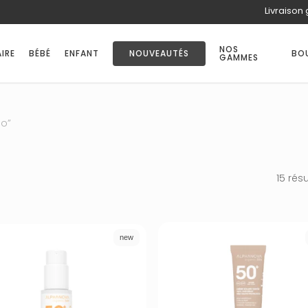
Livraison 
PANIER
NOS
IRE
BÉBÉ
ENFANT
NOUVEAUTÉS
BO
GAMMES
io”
15 rés
new