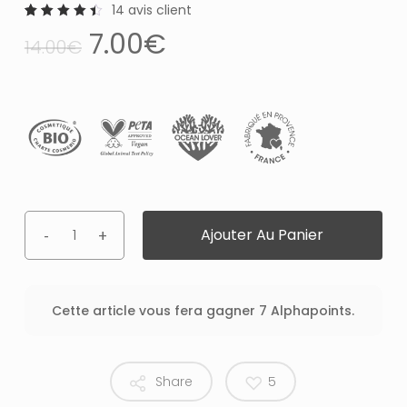
14
avis client
14
Noté
Le
Le
7.00
€
4.57
14.00
€
sur 5
prix
prix
basé
sur
initial
actuel
notations
client
était :
est :
14.00€.
7.00€.
Ajouter Au Panier
Cette article vous fera gagner 7 Alphapoints.
Share
5