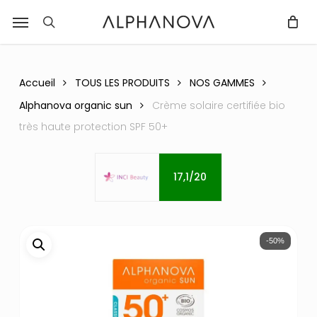
Skip
Menu
r
to
recherche
Fermer
PANIER
Panier
main
content
Accueil
TOUS LES PRODUITS
NOS GAMMES
Alphanova organic sun
Crème solaire certifiée bio
très haute protection SPF 50+
17,1/20
-50%