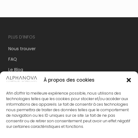
PLUS D’INFOS
Nous trouver
FAQ
Le Blog
À propos des cookies
Nos labels
Espace Commerciaux
Afin d'offrir la meilleure expérience possible, nous utilisons des
technologies telles que les cookies pour stocker et/ou accéder aux
Mentions légales
informations des appareils. Le fait de consentir à ces technologies
nous permettra de traiter des données telles que le comportement
Conditions générales de vente
de navigation ou les ID uniques sur ce site. Le fait de ne pas
consentir ou de retirer son consentement peut avoir un effet négatif
Politique de confidentialité
sur certaines caractéristiques et fonctions.
Politique de cookies