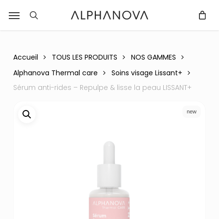
Skip
Menu
r
to
recherche
Fermer
PANIER
Panier
main
content
Accueil
TOUS LES PRODUITS
NOS GAMMES
Alphanova Thermal care
Soins visage Lissant+
Sérum anti-rides – Repulpe & lisse la peau LISSANT+
new