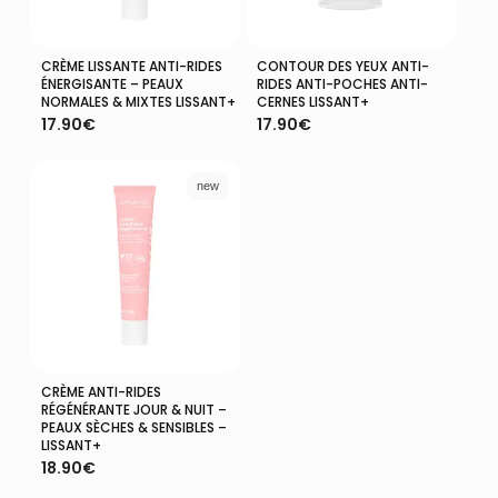
99% du total est d’origine naturelle.
65% du total des ingrédients moins l’eau et les
CRÈME LISSANTE ANTI-RIDES
CONTOUR DES YEUX ANTI-
minéraux sont issus de l’agriculture
Ajouter Au Panier
Ajouter Au Panier
ÉNERGISANTE – PEAUX
RIDES ANTI-POCHES ANTI-
biologique.
NORMALES & MIXTES LISSANT+
CERNES LISSANT+
COSMOS ORGANIC certifié par ECOCERT
17.90
€
17.90
€
Greenlife selon le référentiel Cosmos.
new
CRÈME ANTI-RIDES
Ajouter Au Panier
RÉGÉNÉRANTE JOUR & NUIT –
PEAUX SÈCHES & SENSIBLES –
LISSANT+
18.90
€