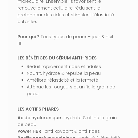
moléculaire. Ensemble ils favorisent le
renouvellement cellulaire, réduisent la
profondeur des rides et stimulent l’élasticité
cutanée.
Pour qui ?
Tous types de peaux – jour & nuit.
👩‍⚕️
LES BÉNÉFICES DU SÉRUM ANTI-RIDES
Réduit rapidement rides et ridules
Nourrit, hydrate & repulpe la peau
Améliore l’élasticité et la fermeté
Atténue les rougeurs et unifie le grain de
peau
LES ACTIFS PHARES
Acide hyaluronique
: hydrate & affine le grain
de peau
Power HBR
: anti-oxydant & anti-rides
Basilic sacré ayurvédique
: tonicité & élasticité