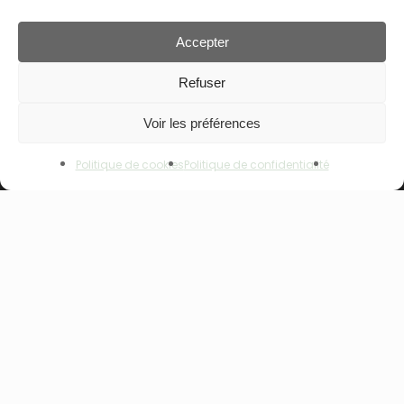
Contact
Accepter
Sous-total :
0.00
€
Refuser
Rechercher
Voir les préférences
Rechercher
Voir Le Panier
Commander
Politique de cookies
Politique de confidentialité
NOS GAMMES
NOUVEAU – ALPHANOVA Thermal Care
ALPHANOVA Organic SUN
ALPHANOVA Daily SUN
ALPHANOVA Bebe
Alphanova Kids