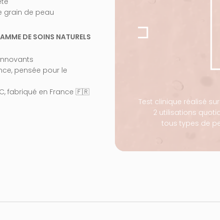
NT+
eté
le grain de peau
AMME DE SOINS NATURELS
 innovants
nce, pensée pour le
, fabriqué en France 🇫🇷
Test clinique réalisé su
2 utilisations quot
tous types de pe
isiblement repulpée
90% déclarent que
la pea
idules ont visiblement
Un produit apprécié par 