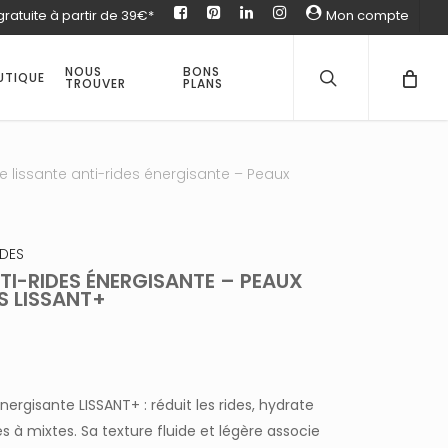
gratuite à partir de 39€*
facebook
pinterest
Linked
instagram
Mon compte
in
recherche
Fermer
Panier
NOUS
BONS
UTIQUE
TROUVER
PLANS
 lissante anti-rides énergisante – Peaux
IDES
TI-RIDES ÉNERGISANTE – PEAUX
S LISSANT+
nergisante LISSANT+ : réduit les rides, hydrate
 à mixtes. Sa texture fluide et légère associe