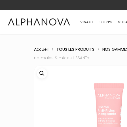
Skip
to
main
VISAGE
CORPS
SOLA
content
Accueil
TOUS LES PRODUITS
NOS GAMME
normales & mixtes LISSANT+