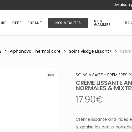
Livraison 
PANIER
NOS
IRE
BÉBÉ
ENFANT
NOUVEAUTÉS
BO
GAMMES
S
Alphanova Thermal care
Soins visage Lissant+
Crème
SOINS VISAGE - PREMIÈRES R
new
CRÈME LISSANTE AN
NORMALES & MIXTE
17.90
€
Crème lissante anti-rides é
& apaise les peaux normales