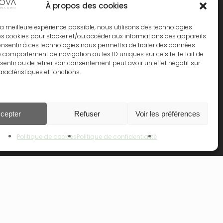
À propos des cookies
VEAU – ALPHANOVA Thermal Care
HANOVA Organic SUN
ir la meilleure expérience possible, nous utilisons des technologies
les cookies pour stocker et/ou accéder aux informations des appareils.
HANOVA Daily SUN
consentir à ces technologies nous permettra de traiter des données
le comportement de navigation ou les ID uniques sur ce site. Le fait de
PHANOVA Bebe
entir ou de retirer son consentement peut avoir un effet négatif sur
aractéristiques et fonctions.
hanova Kids
0.00
€
HANOVA Organic MUM
cepter
Refuser
Voir les préférences
 Le Panier
Commander
Politique de cookies
Politique de confidentialité