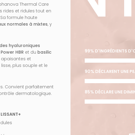
lphanova Thermal Care
rides et ridules tout en
 Sa formule haute
ux normales à mixtes
, y
des hyaluroniques
99% D'INGRÉDIENTS D'
 Power HBR
et du
basilic
 apaisantes et
lisse, plus souple et le
90% DÉCLARENT UNE PE
s. Convient parfaitement
85% DÉCLARE UNE DIMIN
contrôle dermatologique.
 LISSANT+
idules