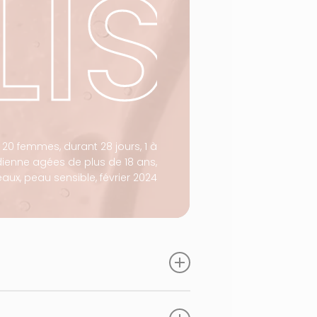
LIS
r 20 femmes, durant 28 jours, 1 à
idienne agées de plus de 18 ans,
aux, peau sensible, février 2024
u est hydratée et apaisée
85% des testeurs