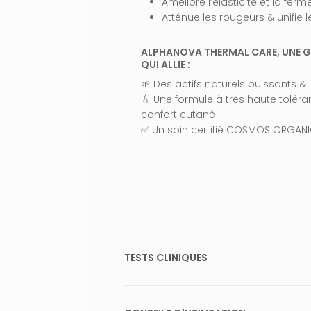
ISSA
Améliore l’élasticité et la ferm
Atténue les rougeurs & unifie 
ALPHANOVA THERMAL CARE, UNE G
QUI ALLIE :
🌱 Des actifs naturels puissants &
💧 Une formule à très haute toléra
confort cutané
✅ Un soin certifié COSMOS ORGANIC
TESTS CLINIQUES
90% déclarent que la
peau est v
85% déclarent que les
rides et r