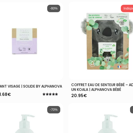
5.00
sur 5
-80%
Indisp
COFFRET EAU DE SENTEUR BÉBÉ – 
Lire La Suite
Ajouter Au Panier
IANT VISAGE | SOLIDE BY ALPHANOVA
UN KOALA | ALPHANOVA BÉBÉ
1.68
€
20.95
€
Note
5.00
l
l
sur 5
:
-70%
€.
.