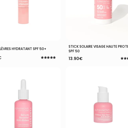
Ajouter Au Panier
Ajouter Au Panier
STICK SOLAIRE VISAGE HAUTE PRO
 LÈVRES HYDRATANT SPF 50+
SPF 50
€
13.90
€
Note
Note
5.00
5.00
sur 5
sur 