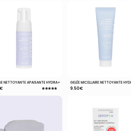
5.00
5.00
sur 5
sur 
E NETTOYANTE APAISANTE HYDRA+
GELÉE MICELLAIRE NETTOYANTE HY
Ajouter Au Panier
Ajouter Au Panier
€
9.50
€
Note
5.00
sur 5