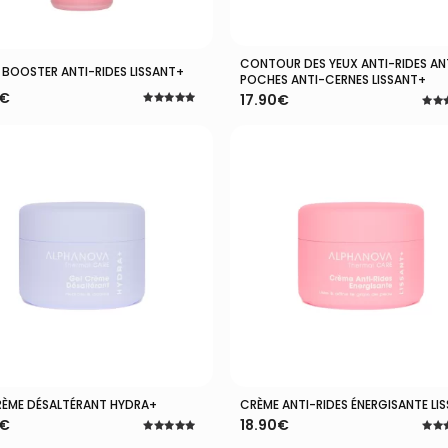
CONTOUR DES YEUX ANTI-RIDES AN
Ajouter Au Panier
Ajouter Au Panier
 BOOSTER ANTI-RIDES LISSANT+
POCHES ANTI-CERNES LISSANT+
€
17.90
€
Note
Note
5.00
5.00
sur 5
sur 
RÈME DÉSALTÉRANT HYDRA+
CRÈME ANTI-RIDES ÉNERGISANTE LI
Ajouter Au Panier
Ajouter Au Panier
€
18.90
€
Note
Note