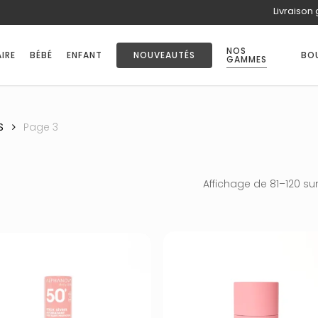
Livraison 
PANIER
NOS
IRE
BÉBÉ
ENFANT
NOUVEAUTÉS
BO
GAMMES
S
Page 3
Affichage de 81–120 sur