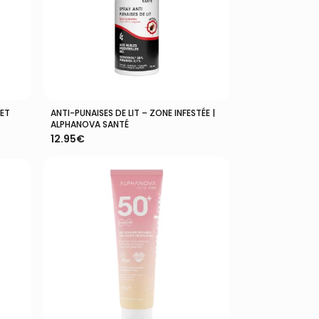
LET
ANTI-PUNAISES DE LIT – ZONE INFESTÉE |
Lire La Suite
ALPHANOVA SANTÉ
12.95
€
VOTRE PANIER EST VIDE.
Aller À La Boutique