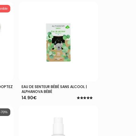
onible
ADOPTEZ
EAU DE SENTEUR BÉBÉ SANS ALCOOL |
Ajouter Au Panier
ALPHANOVA BÉBÉ
14.90
€
Note
5.00
sur 5
-70%