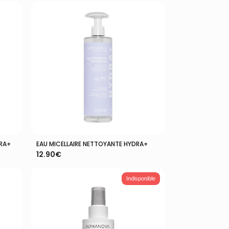
5.00
5
sur 5
DRA+
EAU MICELLAIRE NETTOYANTE HYDRA+
Ajouter Au Panier
12.90
€
Indisponible