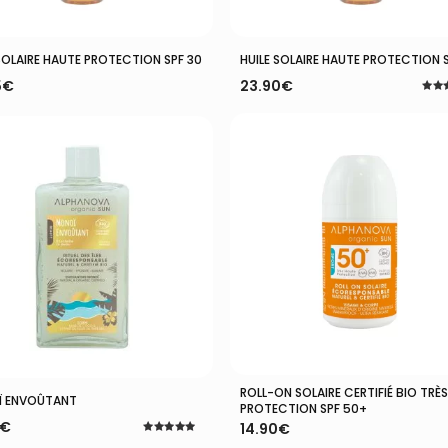
Ajouter Au Panier
Ajouter Au Panier
 SOLAIRE HAUTE PROTECTION SPF 30
HUILE SOLAIRE HAUTE PROTECTION 
5
€
23.90
€
Note
5.00
sur 
ROLL-ON SOLAIRE CERTIFIÉ BIO TRÈ
Ajouter Au Panier
Ajouter Au Panier
 ENVOÛTANT
PROTECTION SPF 50+
€
14.90
€
Note