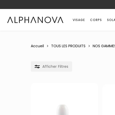
Skip
Notifications
Liste
to
des
main
avis
VISAGE
CORPS
SOLA
content
mise
à
jour.
Accueil
TOUS LES PRODUITS
NOS GAMME
Afficher
Filtres
Recherche