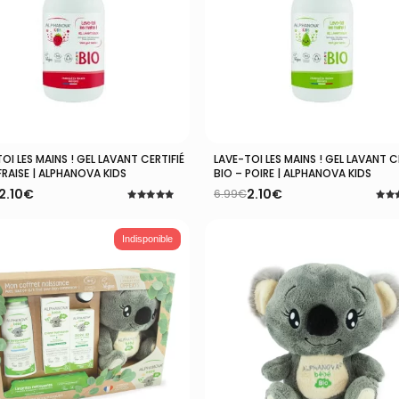
OI LES MAINS ! GEL LAVANT CERTIFIÉ
LAVE-TOI LES MAINS ! GEL LAVANT C
Ajouter Au Panier
Ajouter Au Panier
FRAISE | ALPHANOVA KIDS
BIO – POIRE | ALPHANOVA KIDS
2.10
€
2.10
€
6.99
€
Le
Le
Note
Note
prix
prix
5.00
5.00
l
l
sur 5
initial
actuel
sur 
Indisponible
:
était :
est :
.
.
6.99€.
2.10€.