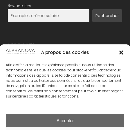
Rechercher
Rechercher
NOS GAMMES
À propos des cookies
NOUVEAU – ALPHANOVA Thermal Care
Afin d'offrir la meilleure expérience possible, nous utilisons des
ALPHANOVA Organic SUN
technologies telles que les cookies pour stocker et/ou accéder aux
informations des appareils. Le fait de consentir à ces technologies
ALPHANOVA Daily SUN
nous permettra de traiter des données telles que le comportement
ALPHANOVA Bebe
de navigation ou les ID uniques sur ce site. Le fait de ne pas
consentir ou de retirer son consentement peut avoir un effet négatif
Alphanova Kids
sur certaines caractéristiques et fonctions.
ALPHANOVA Organic MUM
Accepter