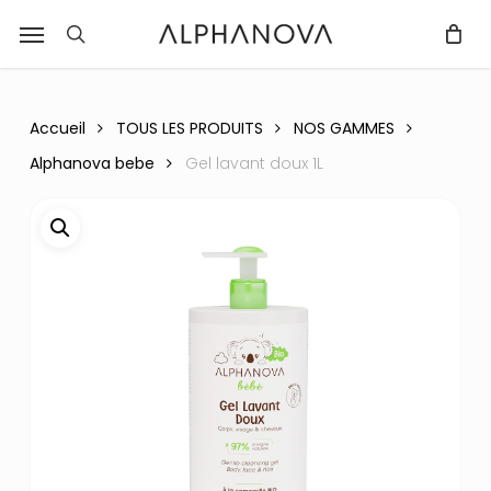
Skip
Menu
r
to
recherche
Fermer
PANIER
Panier
main
content
Accueil
TOUS LES PRODUITS
NOS GAMMES
Alphanova bebe
Gel lavant doux 1L