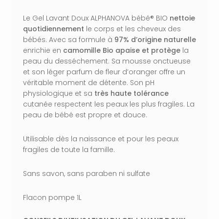
Le Gel Lavant Doux ALPHANOVA bébé
®
BIO
nettoie
quotidiennement
le corps et les cheveux des
bébés. Avec sa formule à
97% d’origine naturelle
enrichie en
camomille Bio
apaise et protège
la
peau du desséchement. Sa mousse onctueuse
et son léger parfum de fleur d’oranger offre un
véritable moment de détente. Son pH
physiologique et sa
très haute tolérance
cutanée respectent les peaux les plus fragiles. La
peau de bébé est propre et douce.
Utilisable dès la naissance et pour les peaux
fragiles de toute la famille.
Sans savon, sans paraben ni sulfate
Flacon pompe 1L
VOTRE PANIER EST VIDE.