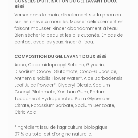
CONSEILS D’UTILISATION DU GEL LAVANT DOUX
BÉBÉ
Aller À La Boutique
Verser dans la main, directement sur la peau ou
sur les cheveux mouillés. Masser délicatement en
faisant mousser. Rincer abondamment à l’eau.
Bien sécher la peau et les plis cutanés. En cas de
contact avec les yeux, rincer à l’eau.
COMPOSITION DU GEL LAVANT DOUX BÉBÉ
Aqua, Cocamidopropyl Betaine, Glycerin,
Disodium Cocoyl Glutamate, Coco-Glucoside,
Anthemis Nobilis Flower Water*, Aloe Barbadensis
Leaf Juice Powder*, Glyceryl Oleate, Sodium
Cocoyl Glutamate, Xanthan Gum, Parfum,
Tocopherol, Hydrogenated Palm Glycerides
Citrate, Potassium Sorbate, Sodium Benzoate,
Citric Acid.
*Ingrédient issu de l’agriculture biologique
97 % du total est d’origine naturelle.