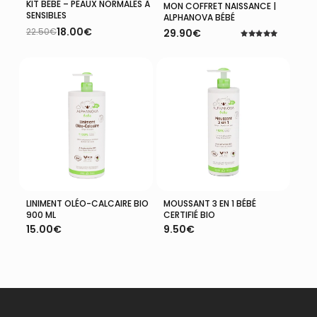
KIT BÉBÉ – PEAUX NORMALES À
Lire La Suite
MON COFFRET NAISSANCE |
Plus D'infos
SENSIBLES
ALPHANOVA BÉBÉ
18.00
€
22.50
€
29.90
€
Le
Le
Note
prix
prix
5.00
initial
actuel
sur 5
était :
est :
22.50€.
18.00€.
LINIMENT OLÉO-CALCAIRE BIO
MOUSSANT 3 EN 1 BÉBÉ
Ajouter Au Panier
Ajouter Au Panier
900 ML
CERTIFIÉ BIO
15.00
€
9.50
€