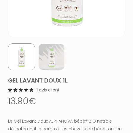
GEL LAVANT DOUX 1L
1
avis client
1
Noté
13.90
€
5.00
sur 5
basé
sur
notation
client
Le Gel Lavant Doux ALPHANOVA bébé® BIO nettoie
délicatement le corps et les cheveux de bébé tout en