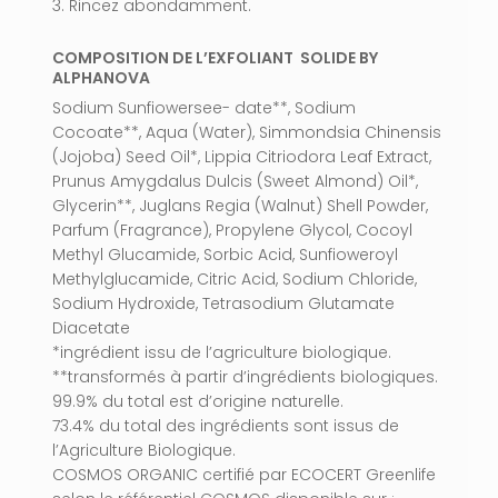
3. Rincez abondamment.
COMPOSITION DE L’EXFOLIANT SOLIDE BY
ALPHANOVA
Sodium Sunfiowersee- date**, Sodium
Cocoate**, Aqua (Water), Simmondsia Chinensis
(Jojoba) Seed Oil*, Lippia Citriodora Leaf Extract,
Prunus Amygdalus Dulcis (Sweet Almond) Oil*,
Glycerin**, Juglans Regia (Walnut) Shell Powder,
Parfum (Fragrance), Propylene Glycol, Cocoyl
Methyl Glucamide, Sorbic Acid, Sunfioweroyl
Methylglucamide, Citric Acid, Sodium Chloride,
Sodium Hydroxide, Tetrasodium Glutamate
Diacetate
*ingrédient issu de l’agriculture biologique.
**transformés à partir d’ingrédients biologiques.
99.9% du total est d’origine naturelle.
73.4% du total des ingrédients sont issus de
l’Agriculture Biologique.
COSMOS ORGANIC certifié par ECOCERT Greenlife