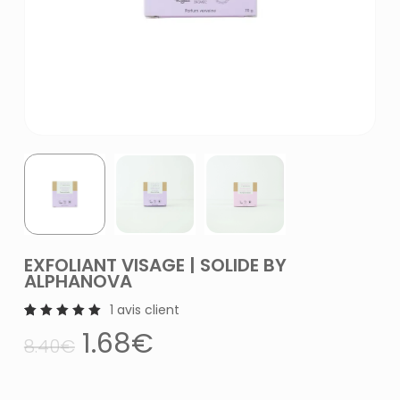
EXFOLIANT VISAGE | SOLIDE BY
ALPHANOVA
1
avis client
1
Noté
Le
Le
1.68
€
5.00
8.40
€
sur 5
prix
prix
basé
sur
initial
actuel
notation
client