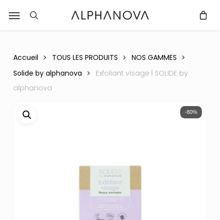
Skip
Menu
r
to
recherche
Fermer
PANIER
Panier
main
content
Accueil
TOUS LES PRODUITS
NOS GAMMES
Solide by alphanova
Exfoliant visage | SOLIDE by
alphanova
-80%