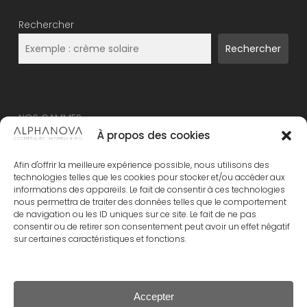
Rechercher
Rechercher
NOS GAMMES
À propos des cookies
NOUVEAU – ALPHANOVA Thermal Care
Afin d'offrir la meilleure expérience possible, nous utilisons des
ALPHANOVA Organic SUN
technologies telles que les cookies pour stocker et/ou accéder aux
informations des appareils. Le fait de consentir à ces technologies
ALPHANOVA Daily SUN
nous permettra de traiter des données telles que le comportement
ALPHANOVA Bebe
de navigation ou les ID uniques sur ce site. Le fait de ne pas
consentir ou de retirer son consentement peut avoir un effet négatif
Alphanova Kids
sur certaines caractéristiques et fonctions.
ALPHANOVA Organic MUM
Accepter