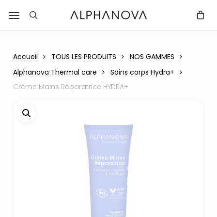
Skip
Menu
r
to
recherche
Fermer
PANIER
Panier
main
content
Accueil
TOUS LES PRODUITS
NOS GAMMES
Alphanova Thermal care
Soins corps Hydra+
Crème Mains Réparatrice HYDRA+