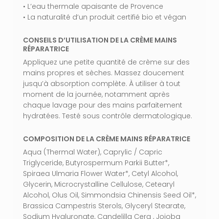
VOTRE PANIER EST VIDE.
• L’eau thermale apaisante de Provence
• La naturalité d’un produit certifié bio et végan
Aller À La Boutique
CONSEILS D’UTILISATION DE LA CRÈME MAINS
RÉPARATRICE
Appliquez une petite quantité de crème sur des
mains propres et sèches. Massez doucement
jusqu’à absorption complète. À utiliser à tout
moment de la journée, notamment après
chaque lavage pour des mains parfaitement
hydratées. Testé sous contrôle dermatologique.
COMPOSITION DE LA CRÈME MAINS RÉPARATRICE
Aqua (Thermal Water), Caprylic / Capric
Triglyceride, Butyrospermum Parkii Butter*,
Spiraea Ulmaria Flower Water*, Cetyl Alcohol,
Glycerin, Microcrystalline Cellulose, Cetearyl
Alcohol, Olus Oil, Simmondsia Chinensis Seed Oil*,
Brassica Campestris Sterols, Glyceryl Stearate,
Sodium Hyaluronate, Candelilla Cera , Jojoba