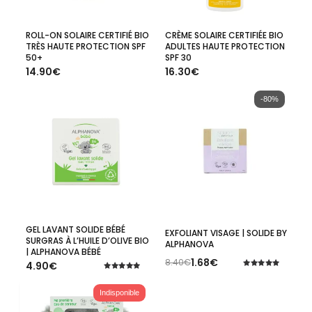
ROLL-ON SOLAIRE CERTIFIÉ BIO
CRÈME SOLAIRE CERTIFIÉE BIO
Ajouter Au Panier
Ajouter Au Panier
TRÈS HAUTE PROTECTION SPF
ADULTES HAUTE PROTECTION
50+
SPF 30
14.90
€
16.30
€
-80%
GEL LAVANT SOLIDE BÉBÉ
Ajouter Au Panier
Ajouter Au Panier
EXFOLIANT VISAGE | SOLIDE BY
SURGRAS À L’HUILE D’OLIVE BIO
ALPHANOVA
| ALPHANOVA BÉBÉ
1.68
€
8.40
€
4.90
€
Le
Le
Note
prix
prix
Note
5.00
5.00
initial
actuel
sur 5
sur 5
Indisponible
était :
est :
8.40€.
1.68€.