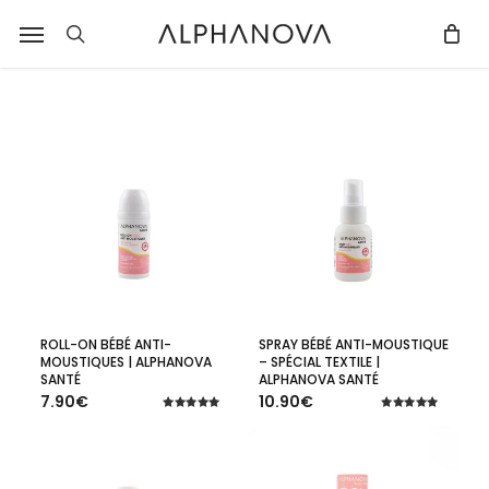
Skip
Notifications
Liste
Menu
Fermer
r
to
des
recherche
Fermer
PANIER
Panier
filtres
main
avis
content
mise
à
jour.
ROLL-ON BÉBÉ ANTI-
SPRAY BÉBÉ ANTI-MOUSTIQUE
Ajouter Au Panier
Ajouter Au Panier
MOUSTIQUES | ALPHANOVA
– SPÉCIAL TEXTILE |
SANTÉ
ALPHANOVA SANTÉ
7.90
€
10.90
€
Note
Note
5.00
5.00
sur 5
sur 5