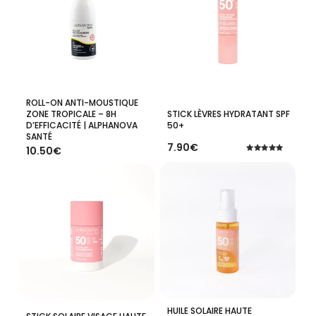
ROLL-ON ANTI-MOUSTIQUE
Ajouter Au Panier
Ajouter Au Panier
STICK LÈVRES HYDRATANT SPF
ZONE TROPICALE – 8H
50+
D’EFFICACITÉ | ALPHANOVA
SANTÉ
7.90
€
10.50
€
Note
5.00
sur 5
HUILE SOLAIRE HAUTE
Ajouter Au Panier
Ajouter Au Panier