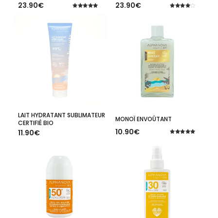
23.90
€
23.90
€
Note
Note
5.00
4.00
sur 5
sur 5
LAIT HYDRATANT SUBLIMATEUR
Ajouter Au Panier
Ajouter Au Panier
MONOÏ ENVOÛTANT
CERTIFIÉ BIO
10.90
€
11.90
€
Note
5.00
sur 5