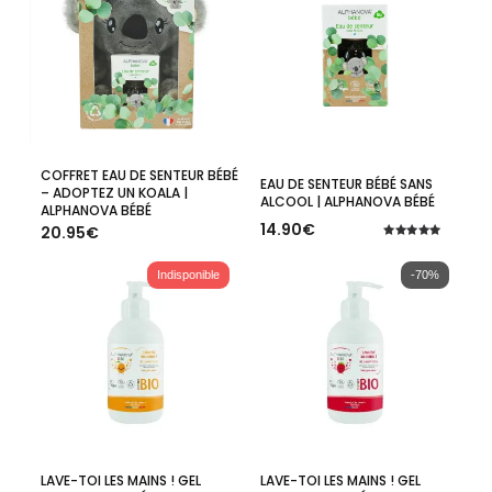
COFFRET EAU DE SENTEUR BÉBÉ
Lire La Suite
Ajouter Au Panier
EAU DE SENTEUR BÉBÉ SANS
– ADOPTEZ UN KOALA |
ALCOOL | ALPHANOVA BÉBÉ
ALPHANOVA BÉBÉ
14.90
€
20.95
€
Note
5.00
sur 5
Indisponible
-70%
LAVE-TOI LES MAINS ! GEL
LAVE-TOI LES MAINS ! GEL
Lire La Suite
Ajouter Au Panier