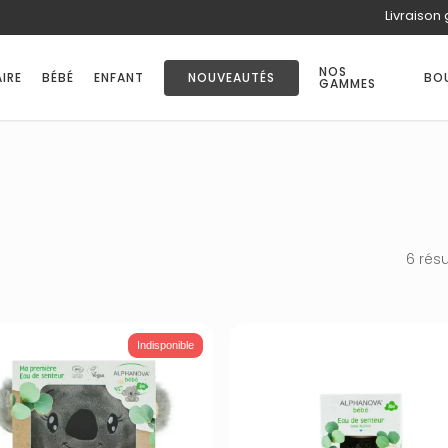
Livraison 
PANIER
NOS
IRE
BÉBÉ
ENFANT
NOUVEAUTÉS
BO
GAMMES
6 résu
Indisponible