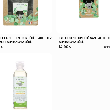
ET EAU DE SENTEUR BÉBÉ – ADOPTEZ
EAU DE SENTEUR BÉBÉ SANS ALCOOL
Lire La Suite
Ajouter Au Panier
ALA | ALPHANOVA BÉBÉ
ALPHANOVA BÉBÉ
5
€
14.90
€
Note
5.00
sur 