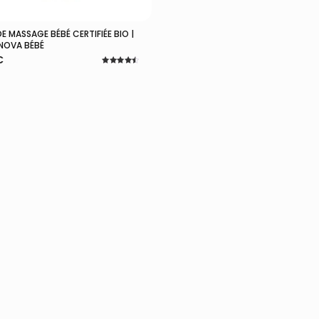
DE MASSAGE BÉBÉ CERTIFIÉE BIO |
Ajouter Au Panier
NOVA BÉBÉ
€
Note
4.46
sur 5