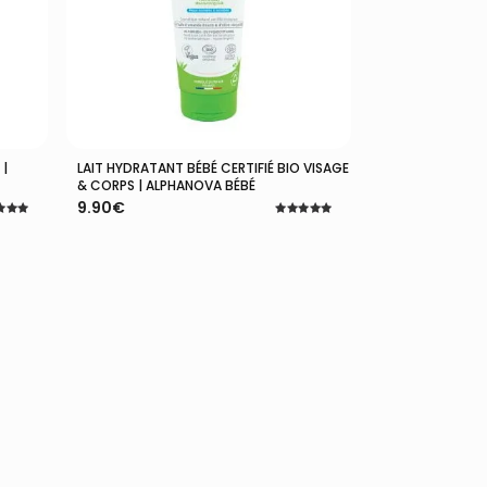
 |
LAIT HYDRATANT BÉBÉ CERTIFIÉ BIO VISAGE
Lire La Suite
& CORPS | ALPHANOVA BÉBÉ
9.90
€
Note
5.00
5
sur 5