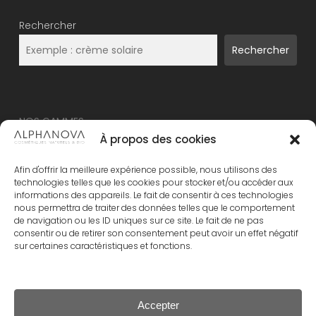
Rechercher
Rechercher
NOS GAMMES
À propos des cookies
NOUVEAU – ALPHANOVA Thermal Care
Afin d'offrir la meilleure expérience possible, nous utilisons des
ALPHANOVA Organic SUN
technologies telles que les cookies pour stocker et/ou accéder aux
informations des appareils. Le fait de consentir à ces technologies
ALPHANOVA Daily SUN
nous permettra de traiter des données telles que le comportement
ALPHANOVA Bebe
de navigation ou les ID uniques sur ce site. Le fait de ne pas
consentir ou de retirer son consentement peut avoir un effet négatif
Alphanova Kids
sur certaines caractéristiques et fonctions.
ALPHANOVA Organic MUM
Accepter