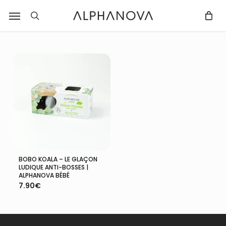
Skip
Notifications
Liste
Menu
Fermer
r
to
des
recherche
Fermer
PANIER
Panier
filtres
main
avis
content
mise
à
jour.
BOBO KOALA – LE GLAÇON
Ajouter Au Panier
LUDIQUE ANTI-BOSSES |
ALPHANOVA BÉBÉ
7.90
€