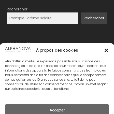
Rechercher
Rechercher
NOS GAMMES
À propos des cookies
NOUVEAU – ALPHANOVA Thermal Care
Afin d'offrir la meilleure expérience possible, nous utilisons des
ALPHANOVA Organic SUN
technologies telles que les cookies pour stocker et/ou accéder aux
informations des appareils. Le fait de consentir à ces technologies
ALPHANOVA Daily SUN
nous permettra de traiter des données telles que le comportement
ALPHANOVA Bebe
de navigation ou les ID uniques sur ce site. Le fait de ne pas
consentir ou de retirer son consentement peut avoir un effet négatif
Alphanova Kids
sur certaines caractéristiques et fonctions.
ALPHANOVA Organic MUM
Accepter