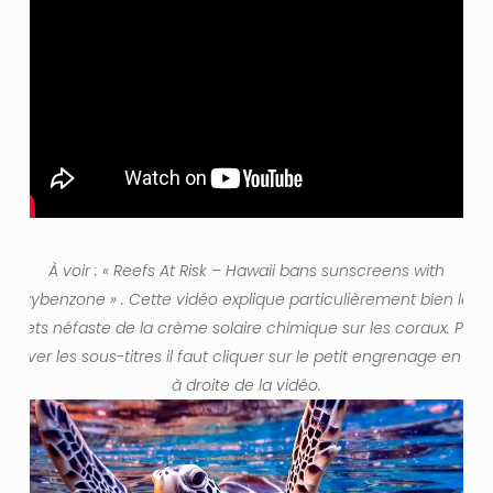
À voir : «
Reefs At Risk – Hawaii bans sunscreens with
oxybenzone
» . Cette vidéo explique particulièrement bien
les
effets néfaste de la crème solaire chimique sur les coraux
. Pour
activer les sous-titres il faut cliquer sur le petit engrenage en ba
à droite de la vidéo.