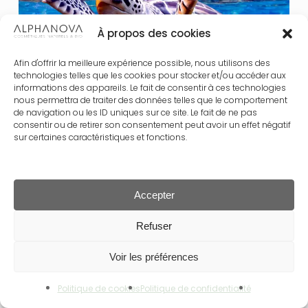
À propos des cookies
Afin d'offrir la meilleure expérience possible, nous utilisons des
technologies telles que les cookies pour stocker et/ou accéder aux
informations des appareils. Le fait de consentir à ces technologies
nous permettra de traiter des données telles que le comportement
de navigation ou les ID uniques sur ce site. Le fait de ne pas
consentir ou de retirer son consentement peut avoir un effet négatif
sur certaines caractéristiques et fonctions.
1% POUR LE CORAIL > C’EST LA PARTICIPATION D’ALPHANOVA
SANTÉ® À LA LUTTE CONTRE LE BLANCHISSEMENT DU CORAIL…
Accepter
Concrètement, nous nous engageons à
reverser 1% du
Sous-total :
0.00
€
Refuser
Chiffre d’Affaires de notre gamme ALPHANOVA SUN®. Cet
argent servira à des projets associatifs destinés à
Voir les préférences
développer des pépinières et réimplanter du
corail.
Notre
Voir Le Panier
Commander
investissement dans cette nouvelle démarche écologique est
Politique de cookies
Politique de confidentialité
un moyen pour nous d’aller plus loin et de pouvoir
lutter