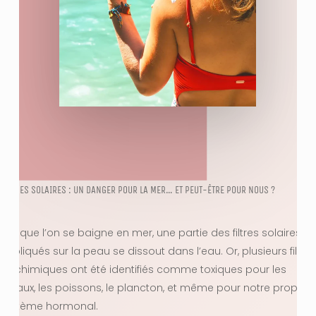
CRÈMES SOLAIRES : UN DANGER POUR LA MER… ET PEUT-ÊTRE POUR NOUS ?
Lorsque l’on se baigne en mer, une partie des filtres solaires
appliqués sur la peau se dissout dans l’eau. Or, plusieurs filtres
UV chimiques ont été identifiés comme toxiques pour les
coraux, les poissons, le plancton, et même pour notre propre
système hormonal.