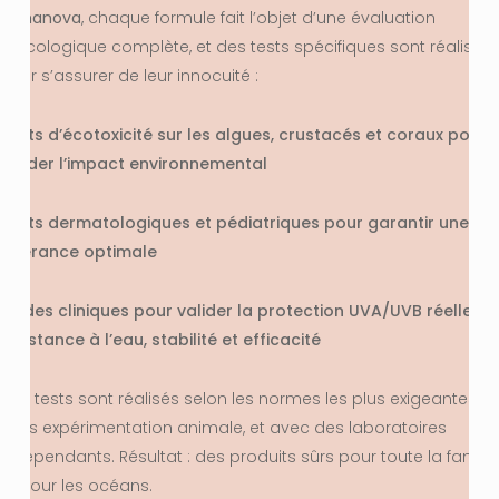
Alphanova
, chaque formule fait l’objet d’une évaluation
toxicologique complète, et des tests spécifiques sont réalisés
pour s’assurer de leur innocuité :
Tests d’écotoxicité sur les algues, crustacés et coraux pour
valider l’impact environnemental
Tests dermatologiques et pédiatriques pour garantir une
tolérance optimale
Études cliniques pour valider la protection UVA/UVB réelle,
résistance à l’eau, stabilité et efficacité
Ces tests sont réalisés selon les normes les plus exigeantes,
sans expérimentation animale, et avec des laboratoires
indépendants. Résultat : des produits sûrs pour toute la famille
et pour les océans.