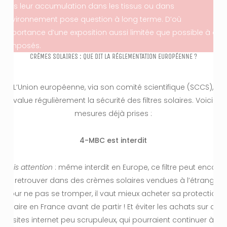
mais leur accumulation dans les tissus ou dans
l’environnement pose question à long terme. D’où
l’importance d’une exposition aussi limitée que possible à ces
composés.
CRÈMES SOLAIRES : QUE DIT LA RÉGLEMENTATION EUROPÉENNE ?
L’Union européenne, via son comité scientifique (SCCS),
réévalue régulièrement la sécurité des filtres solaires. Voici les
mesures déjà prises :
4-MBC est interdit
Mais attention
: même interdit en Europe, ce filtre peut encore
se retrouver dans des crèmes solaires vendues à l’étranger.
Pour ne pas se tromper, il vaut mieux acheter sa protection
solaire en France avant de partir ! Et éviter les achats sur des
sites internet peu scrupuleux, qui pourraient continuer à