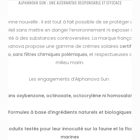
ALPHANOVA SUN : UNE ALTERNATIVE RESPONSABLE ET EFFICACE
Bonne nouvelle : il est tout à fait possible de se protéger du
soleil sans mettre en danger l’environnement ni exposer sa
santé à des substances controversées. La marque française
Alphanova propose une gamme de crèmes solaires
certifiée
bio
,
sans filtres chimiques polémiques
, et respectueuses du
milieu marin.
Les engagements d’Alphanova Sun :
Sans oxybenzone, octinoxate, octocrylène ni homosalate
Formules à base d’ingrédients naturels et biologiques
Produits testés pour leur innocuité sur la faune et la flore
marines