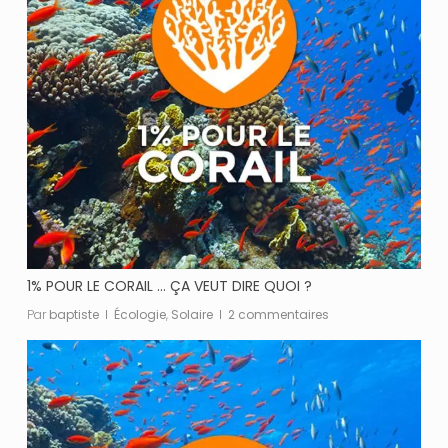
1% POUR LE CORAIL … ÇA VEUT DIRE QUOI ?
Par
baptiste
Écologie
,
Solaire
2 commentaires