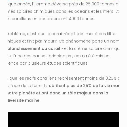
Chaque année, l’Homme déverse près de 25 000 tonnes de
crèmes solaires chimiques dans les océans et les mers. Et les
récifs coralliens en absorberaient 4000 tonnes.
Le problème, c’est que le corail réagit très mal à ces filtres
chimiques et finit par mourir. Ce phénomène porte un nom,
«
le blanchissement du corail
» et la crème solaire chimique
en est l’une des causes principales ; cela a été mis en
évidence par plusieurs études scientifiques.
Bien que les récifs coralliens représentent moins de 0,25% de
la surface de la terre,
ils abritent plus de 25% de la vie marine
de notre planète et ont donc un rôle majeur dans la
biodiversité marine.