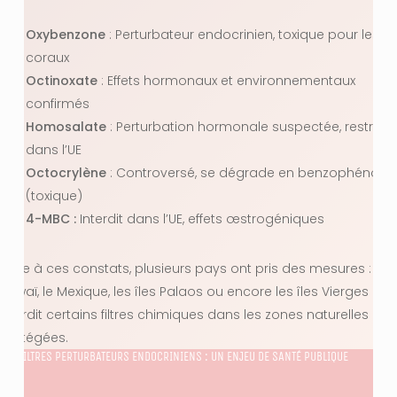
Oxybenzone
: Perturbateur endocrinien, toxique pour les
coraux
Octinoxate
: Effets hormonaux et environnementaux
confirmés
Homosalate
: Perturbation hormonale suspectée, restreint
dans l’UE
Octocrylène
: Controversé, se dégrade en benzophénone
(toxique)
4-MBC :
Interdit dans l’UE, effets œstrogéniques
Face à ces constats, plusieurs pays ont pris des mesures :
Hawaï, le Mexique, les îles Palaos ou encore les îles Vierges ont
interdit certains filtres chimiques dans les zones naturelles
protégées.
LES FILTRES PERTURBATEURS ENDOCRINIENS : UN ENJEU DE SANTÉ PUBLIQUE