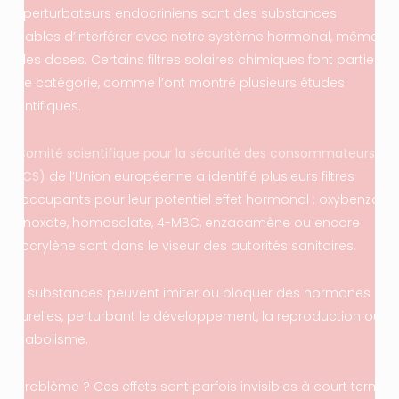
Les perturbateurs endocriniens sont des substances
capables d’interférer avec notre système hormonal, même à
faibles doses. Certains filtres solaires chimiques font partie de
cette catégorie, comme l’ont montré plusieurs études
scientifiques.
Le
Comité scientifique pour la sécurité des consommateurs
(SCCS)
de l’Union européenne a identifié plusieurs filtres
préoccupants pour leur potentiel effet hormonal : oxybenzone,
octinoxate, homosalate, 4-MBC, enzacamène ou encore
octocrylène sont dans le viseur des autorités sanitaires.
Ces substances peuvent imiter ou bloquer des hormones
naturelles, perturbant le développement, la reproduction ou le
métabolisme.
Le problème ? Ces effets sont parfois invisibles à court terme,