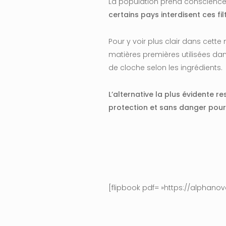
La population prend conscience 
certains pays interdisent
ces fi
Pour y voir plus clair dans cett
matières premières utilisées da
de cloche selon les ingrédients.
L’alternative la plus évidente re
protection et
sans danger pou
[flipbook pdf= »https://alphan