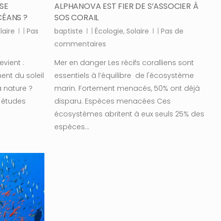
SE
ALPHANOVA EST FIER DE S’ASSOCIER À
CÉANS ?
SOS CORAIL
laire
|
Pas
baptiste
|
Écologie
,
Solaire
|
Pas de
commentaires
vient :
Mer en danger Les récifs coralliens sont
nt du soleil
essentiels à l’équilibre de l'écosystème
a nature ?
marin. Fortement menacés, 50% ont déjà
 études
disparu. Espèces menacées Ces
écosystèmes abritent à eux seuls 25% des
espèces…