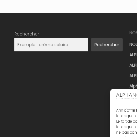
NO
Rechercher
NOU
Rechercher
ALP
ALP
AL
Alp
ALP
Afin d'offr
telles que 
Le fait de 
telles que 
ne pas cons