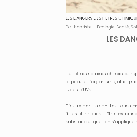
LES DANGERS DES FILTRES CHIMIQU
Par
baptiste
Écologie
,
Santé
,
Sol
LES DAN
Les
filtres solaires chimiques
re
la peau et l’organisme,
allergis
types d’UVs…
D’autre part, ils sont tout aussi
t
filtres chimiques d’être
respons
substances que
l’on s’applique