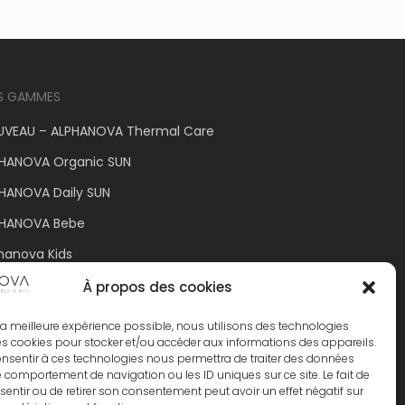
S GAMMES
VEAU – ALPHANOVA Thermal Care
HANOVA Organic SUN
HANOVA Daily SUN
PHANOVA Bebe
hanova Kids
HANOVA Organic MUM
À propos des cookies
ir la meilleure expérience possible, nous utilisons des technologies
les cookies pour stocker et/ou accéder aux informations des appareils.
consentir à ces technologies nous permettra de traiter des données
le comportement de navigation ou les ID uniques sur ce site. Le fait de
entir ou de retirer son consentement peut avoir un effet négatif sur