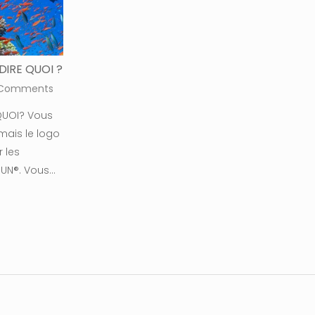
DIRE QUOI ?
 Comments
 QUOI? Vous
mais le logo
r les
SUN®. Vous…