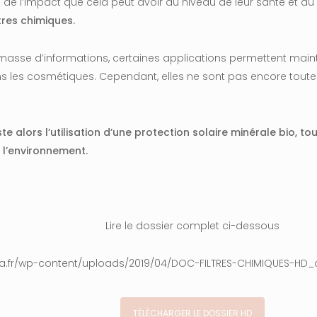
de l’impact que cela peut avoir au niveau de leur santé et au
ltres chimiques.
e masse d’informations, certaines applications permettent mai
ns les cosmétiques. Cependant, elles ne sont pas encore tout
ste alors l’utilisation d’une protection solaire minérale bio,
tou
r
l’environnement.
Lire le dossier complet ci-dessous
ova.fr/wp-content/uploads/2019/04/DOC-FILTRES-CHIMIQUES-HD
TÉLÉCHARGER LE DOSSIER HD