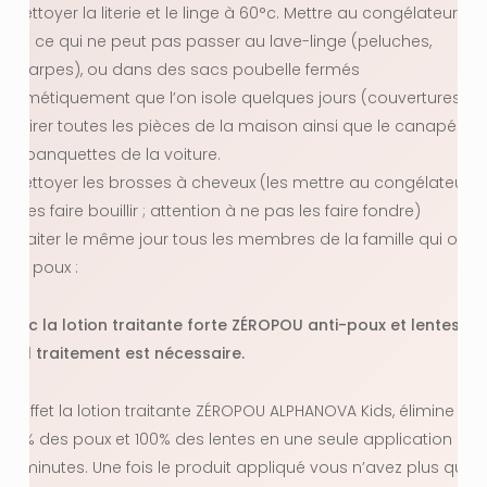
– Nettoyer la literie et le linge à 60°c. Mettre au congélateur
tout ce qui ne peut pas passer au lave-linge (peluches,
écharpes), ou dans des sacs poubelle fermés
hermétiquement que l’on isole quelques jours (couvertures…),
aspirer toutes les pièces de la maison ainsi que le canapés et
les banquettes de la voiture.
– Nettoyer les brosses à cheveux (les mettre au congélateur
ou les faire bouillir ; attention à ne pas les faire fondre)
– Traiter le même jour tous les membres de la famille qui ont
des poux :
Avec la lotion traitante forte ZÉROPOU anti-poux et lentes, 1
seul traitement est nécessaire.
En effet la lotion traitante ZÉROPOU ALPHANOVA Kids, élimine
100% des poux et 100% des lentes en une seule application en
30 minutes. Une fois le produit appliqué vous n’avez plus qu’à