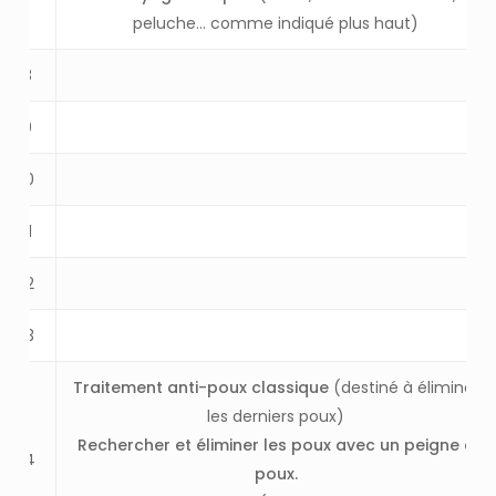
peluche… comme indiqué plus haut)
8
9
10
11
12
13
Traitement anti-poux classique
(destiné à éliminer
les derniers poux)
Rechercher et éliminer les poux avec un peigne à
14
poux.