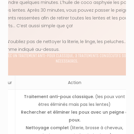
attendre quelques minutes. L’huile de coco asphyxie les poux
et les lentes. Après 30 minutes, vous pouvez passer le peigne
à dents resserrées afin de retirer toutes les lentes et les poux
morts… C’est aussi simple que ça!
PS: N’oubliez pas de nettoyer la literie, le linge, les peluches…
comme indiqué au-dessus.
AVEC UN TRAITEMENT ANTI-POUX CLASSIQUE, 3 TRAITEMENTS CONSÉCUTIFS SONT
NÉCESSAIRES.
Jour
Action
Traitement anti-poux classique.
(les poux vont
êtres éliminés mais pas les lentes)
Rechercher et éliminer les poux avec un peigne à
1
poux.
Nettoyage complet
(literie, brosse à cheveux,