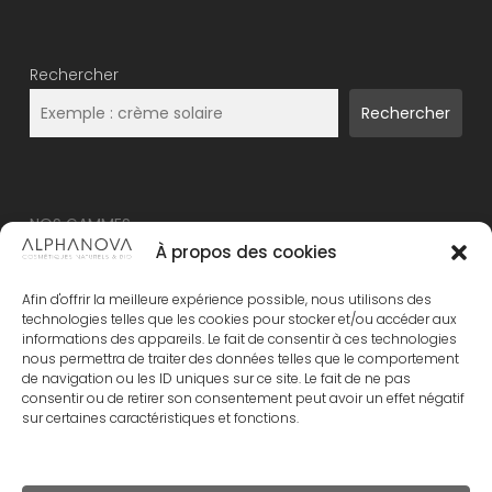
Rechercher
Rechercher
NOS GAMMES
À propos des cookies
NOUVEAU – ALPHANOVA Thermal Care
Afin d'offrir la meilleure expérience possible, nous utilisons des
ALPHANOVA Organic SUN
technologies telles que les cookies pour stocker et/ou accéder aux
informations des appareils. Le fait de consentir à ces technologies
ALPHANOVA Daily SUN
nous permettra de traiter des données telles que le comportement
ALPHANOVA Bebe
de navigation ou les ID uniques sur ce site. Le fait de ne pas
consentir ou de retirer son consentement peut avoir un effet négatif
Alphanova Kids
sur certaines caractéristiques et fonctions.
ALPHANOVA Organic MUM