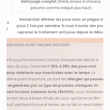
Nettoyage complet
(literie, brosse à cheveux,
peluche comme indiqué plus haut)
Rechercher éliminer les poux avec un peigne à
15 à
poux 2 fois par semaine. Si vous trouvez des poux
30
reprenez le traitement anti poux depuis le début.
POURQUOI UTILISER UN ANTI-POUX SANS INSECTICIDE?
Un anti-poux fonctionnant à base d’insecticide détruit le
cerveau du pou. Cependant
50% à 98% des poux sont
devenus résistants aux insecticides avec le temps
. Le
deuxième point important, ce sont les
allergies qui peuvent
être engendrées par ce type de produits chimiques. En
utilisant la lotion traitante forte ZÉROPOU,
vous choisissez un
traitement doux à base d’huile de coco qui forme un film
occlusif asphyxiant poux et lentes, de ce fait un seul traitement