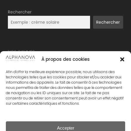
Rechercher
Rechercher
NOS GAMMES
À propos des cookies
NOUVEAU – ALPHANOVA Thermal Care
Afin d'offrir la meilleure expérience possible, nous utilisons des
ALPHANOVA Organic SUN
technologies telles que les cookies pour stocker et/ou accéder aux
informations des appareils. Le fait de consentir à ces technologies
ALPHANOVA Daily SUN
nous permettra de traiter des données telles que le comportement
ALPHANOVA Bebe
de navigation ou les ID uniques sur ce site. Le fait de ne pas
consentir ou de retirer son consentement peut avoir un effet négatif
Alphanova Kids
sur certaines caractéristiques et fonctions.
ALPHANOVA Organic MUM
Accepter