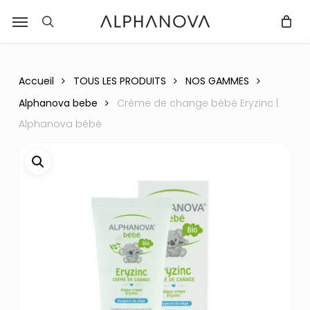
Skip
Menu
r
to
recherche
Fermer
PANIER
Panier
main
content
Accueil
TOUS LES PRODUITS
NOS GAMMES
Alphanova bebe
Crème de change bébé Eryzinc |
Alphanova bébé