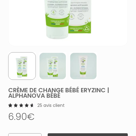
CRÈME DE CHANGE BÉBÉ ERYZINC |
ALPHANOVA BÉBÉ
25
avis client
25
Noté
6.90
€
4.72
sur 5
basé
sur
notations
client