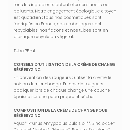
tous les ingrédients potentiellement nocifs ou
polluants. Notre engagement écologique citoyen
est quotidien : tous nos cosmétiques sont
fabriqués en France, nos emballages sont
recyclables, nos flacons et nos tubes sont en
plastique recyclé ou végétal.
Tube 75ml
CONSEILS D’UTILISATION DE LA CRÈME DE CHANGE
VOTRE PANIER EST VIDE.
BÉBÉ ERYZINC
En prévention des rougeurs : utiliser la crème le
Aller À La Boutique
soir au dernier change. En cas de rougeurs :
appliquer lors de chaque change une couche
épaisse sur une peau propre et sèche.
COMPOSITION DE LA CRÈME DE CHANGE POUR
BÉBÉ ERYZINC
Aqua*, Prunus Amygdalus Dulcis oil**, Zinc oxide*
Cetearyl Alcohol*, Glycerin*, Parfum, Squalane*,